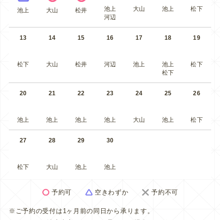
池上
大山
池上
松下
池上
大山
松井
河辺
13
14
15
16
17
18
19
松下
大山
松井
河辺
池上
池上
松下
松下
20
21
22
23
24
25
26
池上
池上
池上
池上
大山
池上
松下
27
28
29
30
松下
大山
池上
池上
予約可
空きわずか
予約不可
※ご予約の受付は1ヶ月前の同日から承ります。