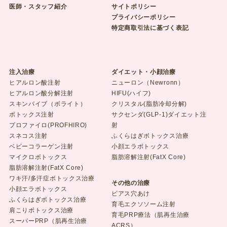
医師・スタッフ紹介
サイトポリシー
プライバシーポリシー
特定商取引法に基づく表記
注入治療
ダイエット・小顔治療
ヒアルロン酸注射
ニューロン（Newronn）
ヒアルロン酸分解注射
HIFU(ハイフ)
スキンバイブ（ボライト）
クリスタル(脂肪冷却分解)
ボトックス注射
サクセンダ(GLP-1)ダイエット注
プロファイロ(PROFHIRO)
射
スネコス注射
ふくらはぎボトックス治療
ベビーコラーゲン注射
小顔エラボトックス
マイクロボトックス
脂肪溶解注射(FatX Core)
脂肪溶解注射(FatX Core)
ワキ汗/多汗症ボトックス治療
その他の治療
小顔エラボトックス
ピアス穴あけ
ふくらはぎボトックス治療
育毛エクソソーム注射
肩こりボトックス治療
育毛PRP療法（肌再生治療
スーパーPRP（肌再生治療
ACRS）