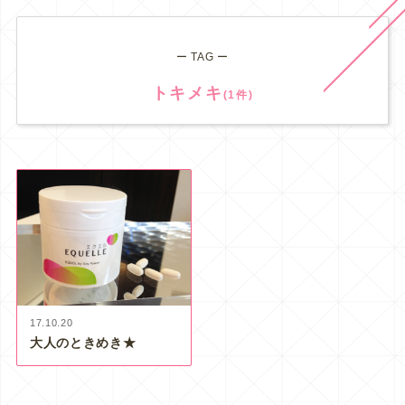
ー TAG ー
トキメキ
(1件)
17.10.20
大人のときめき★