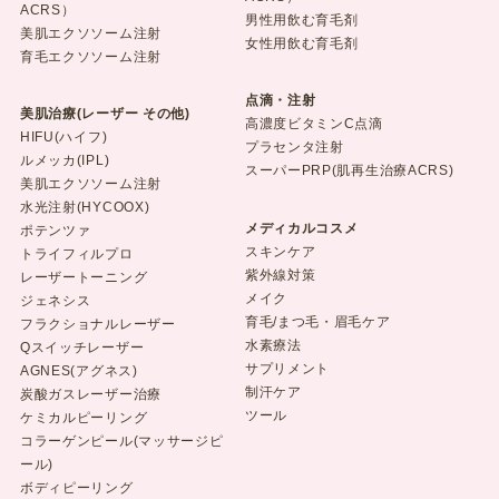
ACRS）
男性用飲む育毛剤
美肌エクソソーム注射
女性用飲む育毛剤
育毛エクソソーム注射
点滴・注射
美肌治療(レーザー その他)
高濃度ビタミンC点滴
HIFU(ハイフ)
プラセンタ注射
ルメッカ(IPL)
スーパーPRP(肌再生治療ACRS)
美肌エクソソーム注射
水光注射(HYCOOX)
メディカルコスメ
ポテンツァ
スキンケア
トライフィルプロ
紫外線対策
レーザートーニング
メイク
ジェネシス
育毛/まつ毛・眉毛ケア
フラクショナルレーザー
水素療法
Qスイッチレーザー
サプリメント
AGNES(アグネス)
制汗ケア
炭酸ガスレーザー治療
ツール
ケミカルピーリング
コラーゲンピール(マッサージピ
ール)
ボディピーリング