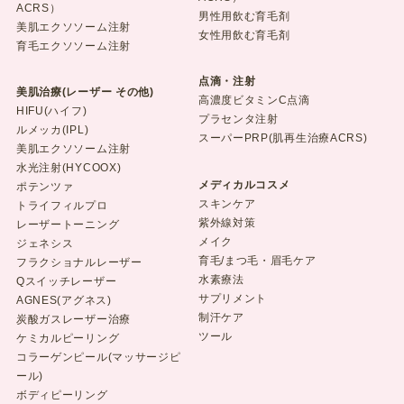
ACRS）
男性用飲む育毛剤
美肌エクソソーム注射
女性用飲む育毛剤
育毛エクソソーム注射
点滴・注射
美肌治療(レーザー その他)
高濃度ビタミンC点滴
HIFU(ハイフ)
プラセンタ注射
ルメッカ(IPL)
スーパーPRP(肌再生治療ACRS)
美肌エクソソーム注射
水光注射(HYCOOX)
メディカルコスメ
ポテンツァ
スキンケア
トライフィルプロ
紫外線対策
レーザートーニング
メイク
ジェネシス
育毛/まつ毛・眉毛ケア
フラクショナルレーザー
水素療法
Qスイッチレーザー
サプリメント
AGNES(アグネス)
制汗ケア
炭酸ガスレーザー治療
ツール
ケミカルピーリング
コラーゲンピール(マッサージピ
ール)
ボディピーリング