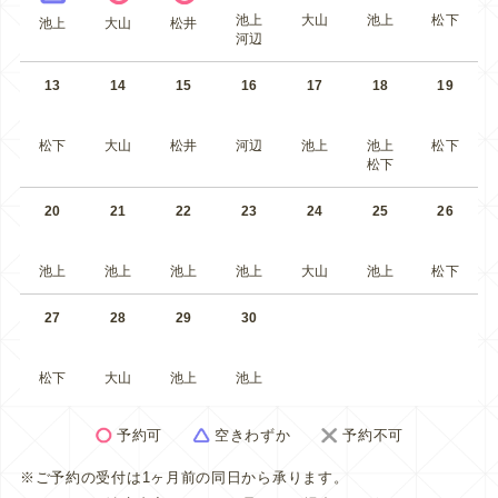
池上
大山
池上
松下
池上
大山
松井
河辺
13
14
15
16
17
18
19
松下
大山
松井
河辺
池上
池上
松下
松下
20
21
22
23
24
25
26
池上
池上
池上
池上
大山
池上
松下
27
28
29
30
松下
大山
池上
池上
予約可
空きわずか
予約不可
※ご予約の受付は1ヶ月前の同日から承ります。