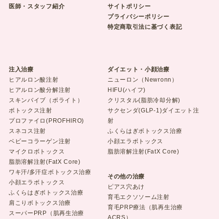
医師・スタッフ紹介
サイトポリシー
プライバシーポリシー
特定商取引法に基づく表記
注入治療
ダイエット・小顔治療
ヒアルロン酸注射
ニューロン（Newronn）
ヒアルロン酸分解注射
HIFU(ハイフ)
スキンバイブ（ボライト）
クリスタル(脂肪冷却分解)
ボトックス注射
サクセンダ(GLP-1)ダイエット注
プロファイロ(PROFHIRO)
射
スネコス注射
ふくらはぎボトックス治療
ベビーコラーゲン注射
小顔エラボトックス
マイクロボトックス
脂肪溶解注射(FatX Core)
脂肪溶解注射(FatX Core)
ワキ汗/多汗症ボトックス治療
その他の治療
小顔エラボトックス
ピアス穴あけ
ふくらはぎボトックス治療
育毛エクソソーム注射
肩こりボトックス治療
育毛PRP療法（肌再生治療
スーパーPRP（肌再生治療
ACRS）