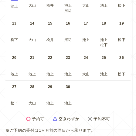
大山
松井
池上
大山
池上
松下
池上
河辺
13
14
15
16
17
18
19
松下
大山
松井
河辺
池上
池上
松下
松下
20
21
22
23
24
25
26
池上
池上
池上
池上
大山
池上
松下
27
28
29
30
松下
大山
池上
池上
予約可
空きわずか
予約不可
※ご予約の受付は1ヶ月前の同日から承ります。