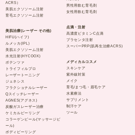
ACRS）
男性用飲む育毛剤
美肌エクソソーム注射
女性用飲む育毛剤
育毛エクソソーム注射
点滴・注射
美肌治療(レーザー その他)
高濃度ビタミンC点滴
HIFU(ハイフ)
プラセンタ注射
ルメッカ(IPL)
スーパーPRP(肌再生治療ACRS)
美肌エクソソーム注射
水光注射(HYCOOX)
メディカルコスメ
ポテンツァ
スキンケア
トライフィルプロ
紫外線対策
レーザートーニング
メイク
ジェネシス
育毛/まつ毛・眉毛ケア
フラクショナルレーザー
水素療法
Qスイッチレーザー
サプリメント
AGNES(アグネス)
制汗ケア
炭酸ガスレーザー治療
ツール
ケミカルピーリング
コラーゲンピール(マッサージピ
ール)
ボディピーリング