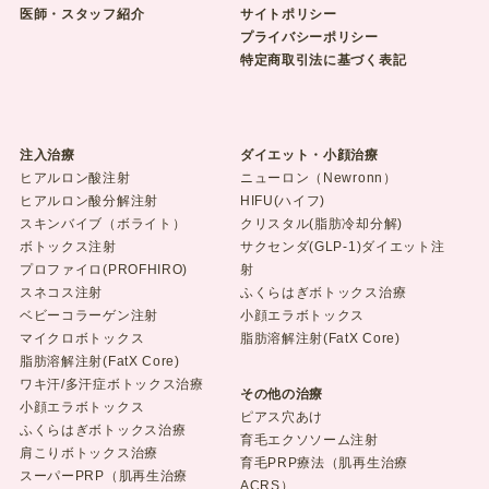
医師・スタッフ紹介
サイトポリシー
プライバシーポリシー
特定商取引法に基づく表記
注入治療
ダイエット・小顔治療
ヒアルロン酸注射
ニューロン（Newronn）
ヒアルロン酸分解注射
HIFU(ハイフ)
スキンバイブ（ボライト）
クリスタル(脂肪冷却分解)
ボトックス注射
サクセンダ(GLP-1)ダイエット注
プロファイロ(PROFHIRO)
射
スネコス注射
ふくらはぎボトックス治療
ベビーコラーゲン注射
小顔エラボトックス
マイクロボトックス
脂肪溶解注射(FatX Core)
脂肪溶解注射(FatX Core)
ワキ汗/多汗症ボトックス治療
その他の治療
小顔エラボトックス
ピアス穴あけ
ふくらはぎボトックス治療
育毛エクソソーム注射
肩こりボトックス治療
育毛PRP療法（肌再生治療
スーパーPRP（肌再生治療
ACRS）