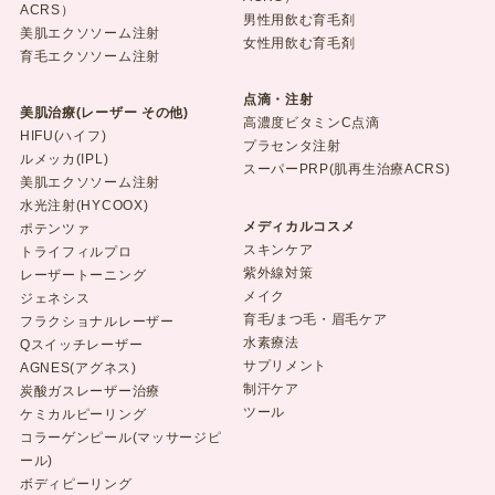
ACRS）
男性用飲む育毛剤
美肌エクソソーム注射
女性用飲む育毛剤
育毛エクソソーム注射
点滴・注射
美肌治療(レーザー その他)
高濃度ビタミンC点滴
HIFU(ハイフ)
プラセンタ注射
ルメッカ(IPL)
スーパーPRP(肌再生治療ACRS)
美肌エクソソーム注射
水光注射(HYCOOX)
メディカルコスメ
ポテンツァ
スキンケア
トライフィルプロ
紫外線対策
レーザートーニング
メイク
ジェネシス
育毛/まつ毛・眉毛ケア
フラクショナルレーザー
水素療法
Qスイッチレーザー
サプリメント
AGNES(アグネス)
制汗ケア
炭酸ガスレーザー治療
ツール
ケミカルピーリング
コラーゲンピール(マッサージピ
ール)
ボディピーリング