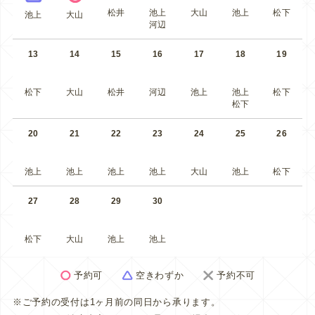
松井
池上
大山
池上
松下
池上
大山
河辺
13
14
15
16
17
18
19
松下
大山
松井
河辺
池上
池上
松下
松下
20
21
22
23
24
25
26
池上
池上
池上
池上
大山
池上
松下
27
28
29
30
松下
大山
池上
池上
予約可
空きわずか
予約不可
※ご予約の受付は1ヶ月前の同日から承ります。