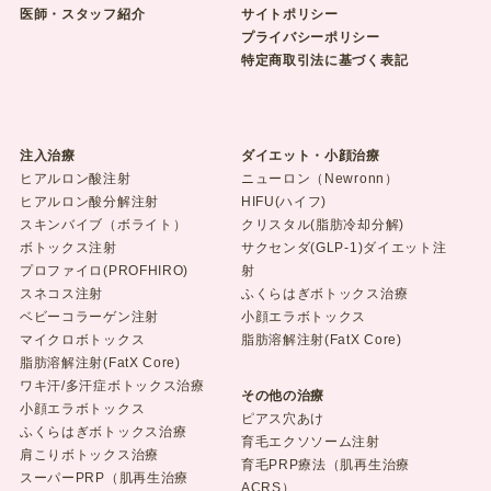
医師・スタッフ紹介
サイトポリシー
プライバシーポリシー
特定商取引法に基づく表記
注入治療
ダイエット・小顔治療
ヒアルロン酸注射
ニューロン（Newronn）
ヒアルロン酸分解注射
HIFU(ハイフ)
スキンバイブ（ボライト）
クリスタル(脂肪冷却分解)
ボトックス注射
サクセンダ(GLP-1)ダイエット注
プロファイロ(PROFHIRO)
射
スネコス注射
ふくらはぎボトックス治療
ベビーコラーゲン注射
小顔エラボトックス
マイクロボトックス
脂肪溶解注射(FatX Core)
脂肪溶解注射(FatX Core)
ワキ汗/多汗症ボトックス治療
その他の治療
小顔エラボトックス
ピアス穴あけ
ふくらはぎボトックス治療
育毛エクソソーム注射
肩こりボトックス治療
育毛PRP療法（肌再生治療
スーパーPRP（肌再生治療
ACRS）