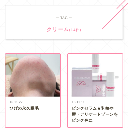
ー TAG ー
クリーム
(14件)
16.11.27
16.11.11
ひげの永久脱毛
ピンクセラム★乳輪や
唇・デリケートゾーンを
ピンク色に