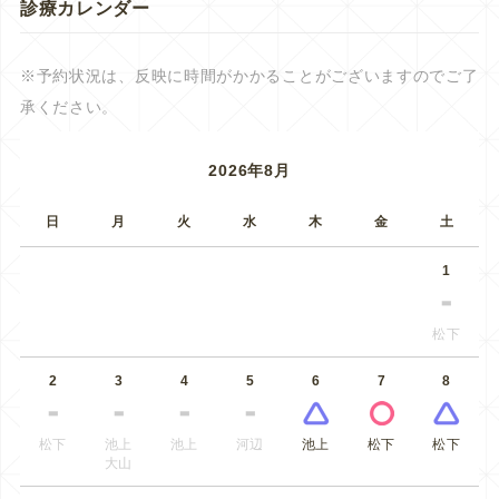
診療カレンダー
※予約状況は、反映に時間がかかることがございますのでご了
承ください。
2026年8月
日
月
火
水
木
金
土
1
松下
2
3
4
5
6
7
8
松下
池上
池上
河辺
池上
松下
松下
大山