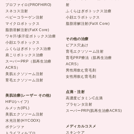
プロファイロ(PROFHIRO)
射
スネコス注射
ふくらはぎボトックス治療
ベビーコラーゲン注射
小顔エラボトックス
マイクロボトックス
脂肪溶解注射(FatX Core)
脂肪溶解注射(FatX Core)
ワキ汗/多汗症ボトックス治療
その他の治療
小顔エラボトックス
ピアス穴あけ
ふくらはぎボトックス治療
育毛エクソソーム注射
肩こりボトックス治療
育毛PRP療法（肌再生治療
スーパーPRP（肌再生治療
ACRS）
ACRS）
男性用飲む育毛剤
美肌エクソソーム注射
女性用飲む育毛剤
育毛エクソソーム注射
点滴・注射
美肌治療(レーザー その他)
高濃度ビタミンC点滴
HIFU(ハイフ)
プラセンタ注射
ルメッカ(IPL)
スーパーPRP(肌再生治療ACRS)
美肌エクソソーム注射
水光注射(HYCOOX)
メディカルコスメ
ポテンツァ
スキンケア
トライフィルプロ