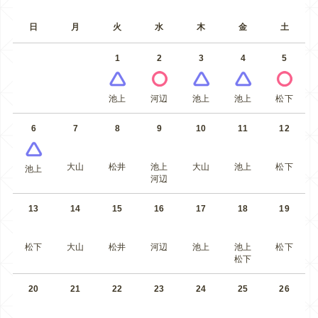
日
月
火
水
木
金
土
1
2
3
4
5
池上
河辺
池上
池上
松下
6
7
8
9
10
11
12
大山
松井
池上
大山
池上
松下
池上
河辺
13
14
15
16
17
18
19
松下
大山
松井
河辺
池上
池上
松下
松下
20
21
22
23
24
25
26