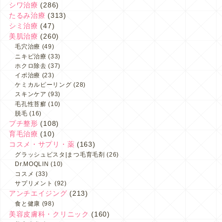
シワ治療
(286)
たるみ治療
(313)
シミ治療
(47)
美肌治療
(260)
毛穴治療
(49)
ニキビ治療
(33)
ホクロ除去
(37)
イボ治療
(23)
ケミカルピーリング
(28)
スキンケア
(93)
毛孔性苔癬
(10)
脱毛
(16)
プチ整形
(108)
育毛治療
(10)
コスメ・サプリ・薬
(163)
グラッシュビスタ|まつ毛育毛剤
(26)
Dr.MOQLIN
(10)
コスメ
(33)
サプリメント
(92)
アンチエイジング
(213)
食と健康
(98)
美容皮膚科・クリニック
(160)