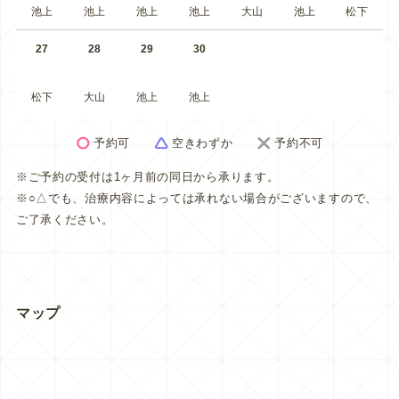
池上
池上
池上
池上
大山
池上
松下
27
28
29
30
松下
大山
池上
池上
予約可
空きわずか
予約不可
※ご予約の受付は1ヶ月前の同日から承ります。
※○△でも、治療内容によっては承れない場合がございますので、
ご了承ください。
マップ