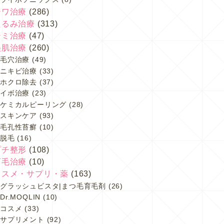
シワ治療
(286)
たるみ治療
(313)
シミ治療
(47)
美肌治療
(260)
毛穴治療
(49)
ニキビ治療
(33)
ホクロ除去
(37)
イボ治療
(23)
ケミカルピーリング
(28)
スキンケア
(93)
毛孔性苔癬
(10)
脱毛
(16)
プチ整形
(108)
育毛治療
(10)
コスメ・サプリ・薬
(163)
グラッシュビスタ|まつ毛育毛剤
(26)
Dr.MOQLIN
(10)
コスメ
(33)
サプリメント
(92)