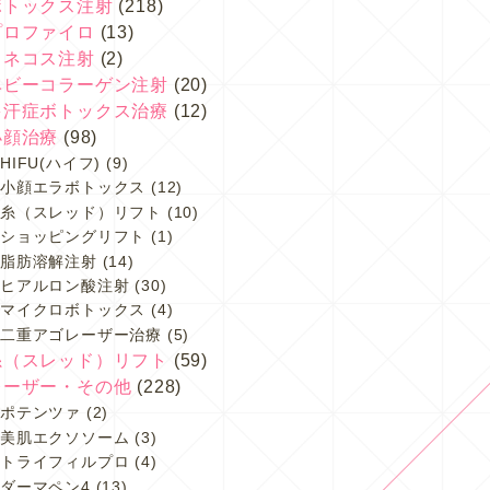
ボトックス注射
(218)
プロファイロ
(13)
スネコス注射
(2)
ベビーコラーゲン注射
(20)
多汗症ボトックス治療
(12)
小顔治療
(98)
HIFU(ハイフ)
(9)
小顔エラボトックス
(12)
糸（スレッド）リフト
(10)
ショッピングリフト
(1)
脂肪溶解注射
(14)
ヒアルロン酸注射
(30)
マイクロボトックス
(4)
二重アゴレーザー治療
(5)
糸（スレッド）リフト
(59)
レーザー・その他
(228)
ポテンツァ
(2)
美肌エクソソーム
(3)
トライフィルプロ
(4)
ダーマペン4
(13)