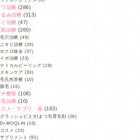
シワ治療
(286)
たるみ治療
(313)
シミ治療
(47)
美肌治療
(260)
毛穴治療
(49)
ニキビ治療
(33)
ホクロ除去
(37)
イボ治療
(23)
ケミカルピーリング
(28)
スキンケア
(93)
毛孔性苔癬
(10)
脱毛
(16)
プチ整形
(108)
育毛治療
(10)
コスメ・サプリ・薬
(163)
グラッシュビスタ|まつ毛育毛剤
(26)
Dr.MOQLIN
(10)
コスメ
(33)
サプリメント
(92)