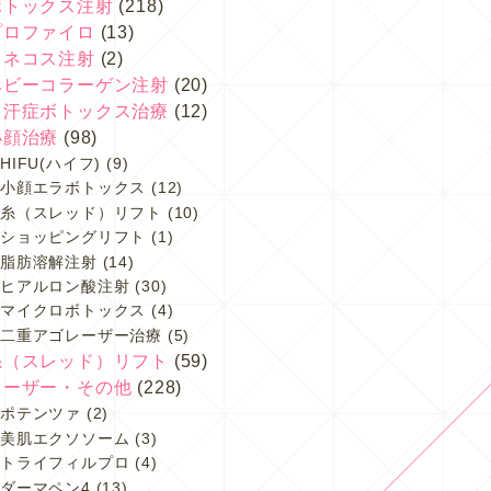
ボトックス注射
(218)
プロファイロ
(13)
スネコス注射
(2)
ベビーコラーゲン注射
(20)
多汗症ボトックス治療
(12)
小顔治療
(98)
HIFU(ハイフ)
(9)
小顔エラボトックス
(12)
糸（スレッド）リフト
(10)
ショッピングリフト
(1)
脂肪溶解注射
(14)
ヒアルロン酸注射
(30)
マイクロボトックス
(4)
二重アゴレーザー治療
(5)
糸（スレッド）リフト
(59)
レーザー・その他
(228)
ポテンツァ
(2)
美肌エクソソーム
(3)
トライフィルプロ
(4)
ダーマペン4
(13)