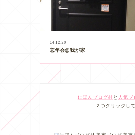
14.12.20
忘年会@我が家
にほんブログ村
と
人気ブ
２つクリックし