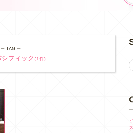
ー TAG ー
パシフィック
(1件)