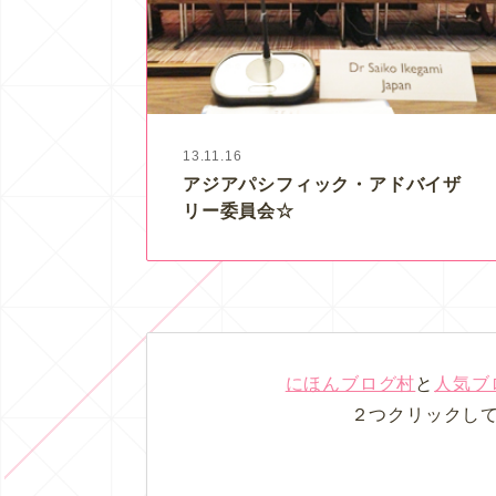
13.11.16
アジアパシフィック・アドバイザ
リー委員会☆
にほんブログ村
と
人気ブ
２つクリックし