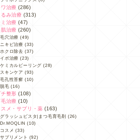
シワ治療
(286)
たるみ治療
(313)
シミ治療
(47)
美肌治療
(260)
毛穴治療
(49)
ニキビ治療
(33)
ホクロ除去
(37)
イボ治療
(23)
ケミカルピーリング
(28)
スキンケア
(93)
毛孔性苔癬
(10)
脱毛
(16)
プチ整形
(108)
育毛治療
(10)
コスメ・サプリ・薬
(163)
グラッシュビスタ|まつ毛育毛剤
(26)
Dr.MOQLIN
(10)
コスメ
(33)
サプリメント
(92)