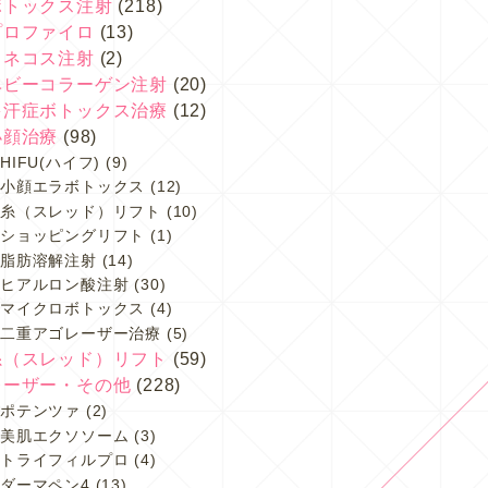
ボトックス注射
(218)
プロファイロ
(13)
スネコス注射
(2)
ベビーコラーゲン注射
(20)
多汗症ボトックス治療
(12)
小顔治療
(98)
HIFU(ハイフ)
(9)
小顔エラボトックス
(12)
糸（スレッド）リフト
(10)
ショッピングリフト
(1)
脂肪溶解注射
(14)
ヒアルロン酸注射
(30)
マイクロボトックス
(4)
二重アゴレーザー治療
(5)
糸（スレッド）リフト
(59)
レーザー・その他
(228)
ポテンツァ
(2)
美肌エクソソーム
(3)
トライフィルプロ
(4)
ダーマペン4
(13)