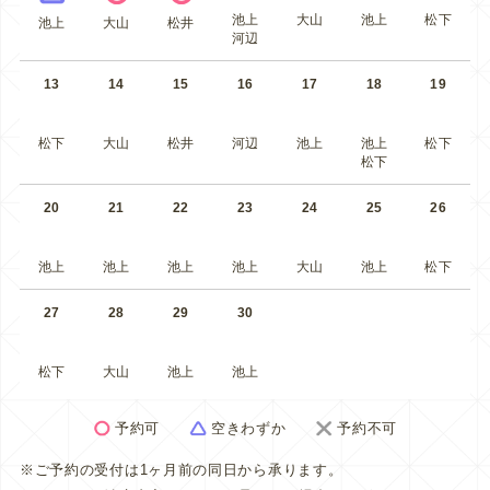
池上
大山
池上
松下
池上
大山
松井
河辺
13
14
15
16
17
18
19
松下
大山
松井
河辺
池上
池上
松下
松下
20
21
22
23
24
25
26
池上
池上
池上
池上
大山
池上
松下
27
28
29
30
松下
大山
池上
池上
予約可
空きわずか
予約不可
※ご予約の受付は1ヶ月前の同日から承ります。