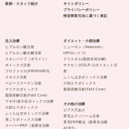
医師・スタッフ紹介
サイトポリシー
プライバシーポリシー
特定商取引法に基づく表記
注入治療
ダイエット・小顔治療
ヒアルロン酸注射
ニューロン（Newronn）
ヒアルロン酸分解注射
HIFU(ハイフ)
スキンバイブ（ボライト）
クリスタル(脂肪冷却分解)
ボトックス注射
サクセンダ(GLP-1)ダイエット注
プロファイロ(PROFHIRO)
射
スネコス注射
ふくらはぎボトックス治療
ベビーコラーゲン注射
小顔エラボトックス
マイクロボトックス
脂肪溶解注射(FatX Core)
脂肪溶解注射(FatX Core)
ワキ汗/多汗症ボトックス治療
その他の治療
小顔エラボトックス
ピアス穴あけ
ふくらはぎボトックス治療
育毛エクソソーム注射
肩こりボトックス治療
育毛PRP療法（肌再生治療
スーパーPRP（肌再生治療
ACRS）