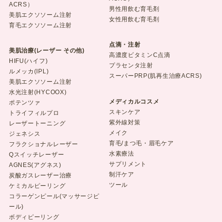
ACRS）
男性用飲む育毛剤
美肌エクソソーム注射
女性用飲む育毛剤
育毛エクソソーム注射
点滴・注射
美肌治療(レーザー その他)
高濃度ビタミンC点滴
HIFU(ハイフ)
プラセンタ注射
ルメッカ(IPL)
スーパーPRP(肌再生治療ACRS)
美肌エクソソーム注射
水光注射(HYCOOX)
メディカルコスメ
ポテンツァ
スキンケア
トライフィルプロ
紫外線対策
レーザートーニング
メイク
ジェネシス
育毛/まつ毛・眉毛ケア
フラクショナルレーザー
水素療法
Qスイッチレーザー
サプリメント
AGNES(アグネス)
制汗ケア
炭酸ガスレーザー治療
ツール
ケミカルピーリング
コラーゲンピール(マッサージピ
ール)
ボディピーリング