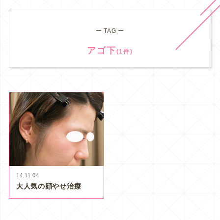
ー TAG ー
アゴ下
(1件)
14.11.04
大人気の顔やせ治療