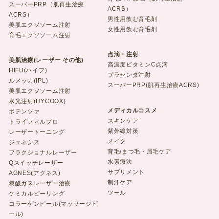
スーパーPRP（肌再生治療
ACRS）
ACRS）
男性用飲む育毛剤
美肌エクソソーム注射
女性用飲む育毛剤
育毛エクソソーム注射
点滴・注射
美肌治療(レーザー その他)
高濃度ビタミンC点滴
HIFU(ハイフ)
プラセンタ注射
ルメッカ(IPL)
スーパーPRP(肌再生治療ACRS)
美肌エクソソーム注射
水光注射(HYCOOX)
メディカルコスメ
ポテンツァ
スキンケア
トライフィルプロ
紫外線対策
レーザートーニング
メイク
ジェネシス
育毛/まつ毛・眉毛ケア
フラクショナルレーザー
水素療法
Qスイッチレーザー
サプリメント
AGNES(アグネス)
制汗ケア
炭酸ガスレーザー治療
ツール
ケミカルピーリング
コラーゲンピール(マッサージピ
ール)