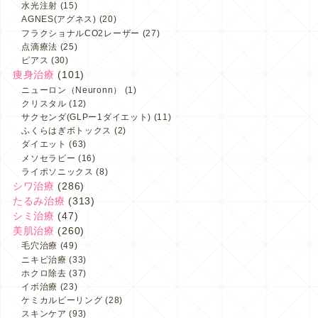
水光注射
(15)
AGNES(アグネス)
(20)
フラクショナルCO2レーザー
(27)
点滴療法
(25)
ピアス
(30)
痩身治療
(101)
ニューロン（Neuronn）
(1)
クリスタル
(12)
サクセンダ(GLPー1ダイエット)
(11)
ふくらはぎボトックス
(2)
ダイエット
(63)
メソセラピー
(16)
ライポソニックス
(8)
シワ治療
(286)
たるみ治療
(313)
シミ治療
(47)
美肌治療
(260)
毛穴治療
(49)
ニキビ治療
(33)
ホクロ除去
(37)
イボ治療
(23)
ケミカルピーリング
(28)
スキンケア
(93)