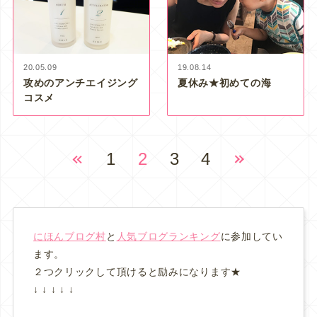
20.05.09
19.08.14
攻めのアンチエイジング
夏休み★初めての海
コスメ
1
2
3
4
にほんブログ村
と
人気ブログランキング
に参加してい
ます。
２つクリックして頂けると励みになります★
↓ ↓ ↓ ↓ ↓