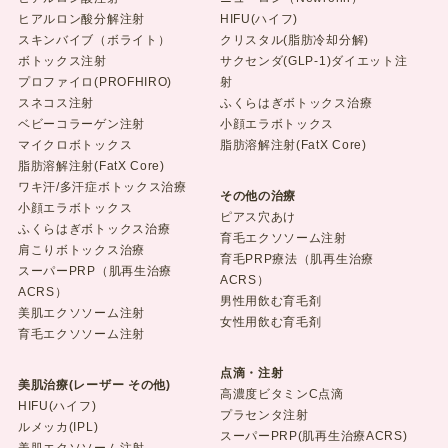
ヒアルロン酸分解注射
HIFU(ハイフ)
スキンバイブ（ボライト）
クリスタル(脂肪冷却分解)
ボトックス注射
サクセンダ(GLP-1)ダイエット注
プロファイロ(PROFHIRO)
射
スネコス注射
ふくらはぎボトックス治療
ベビーコラーゲン注射
小顔エラボトックス
マイクロボトックス
脂肪溶解注射(FatX Core)
脂肪溶解注射(FatX Core)
ワキ汗/多汗症ボトックス治療
その他の治療
小顔エラボトックス
ピアス穴あけ
ふくらはぎボトックス治療
育毛エクソソーム注射
肩こりボトックス治療
育毛PRP療法（肌再生治療
スーパーPRP（肌再生治療
ACRS）
ACRS）
男性用飲む育毛剤
美肌エクソソーム注射
女性用飲む育毛剤
育毛エクソソーム注射
点滴・注射
美肌治療(レーザー その他)
高濃度ビタミンC点滴
HIFU(ハイフ)
プラセンタ注射
ルメッカ(IPL)
スーパーPRP(肌再生治療ACRS)