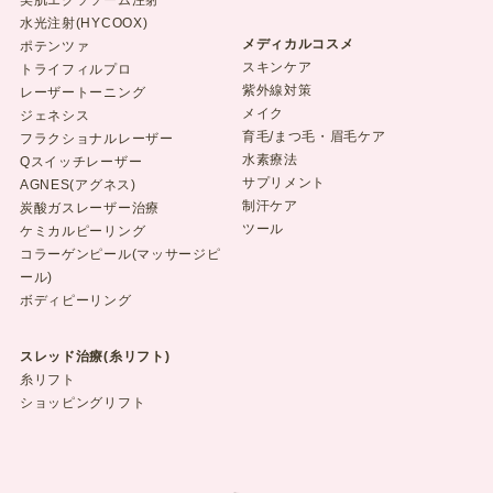
美肌エクソソーム注射
水光注射(HYCOOX)
メディカルコスメ
ポテンツァ
スキンケア
トライフィルプロ
紫外線対策
レーザートーニング
メイク
ジェネシス
育毛/まつ毛・眉毛ケア
フラクショナルレーザー
水素療法
Qスイッチレーザー
サプリメント
AGNES(アグネス)
制汗ケア
炭酸ガスレーザー治療
ツール
ケミカルピーリング
コラーゲンピール(マッサージピ
ール)
ボディピーリング
スレッド治療(糸リフト)
糸リフト
ショッピングリフト