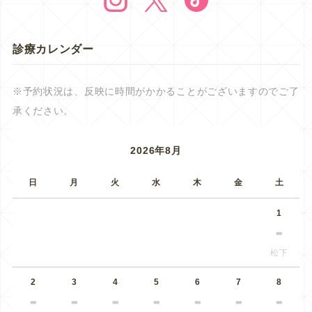
診療カレンダー
※予約状況は、反映に時間がかかることがございますのでご了
承ください。
2026年8月
日
月
火
水
木
金
土
1
松下
2
3
4
5
6
7
8