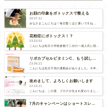
お顔の印象をボトックスで整える
26.07.31
みなさまこんにちは！毎日驚くほど暑いですね😅私は朝晩に犬の散歩しているのですが、最近は朝6時に外に出たらすでに暑い😢…そして…
花粉症にボトックス！？
23.03.02
こんにちは先日小学校参観で二分の一成人式に招待されました♪卒業式ではないけど、一つの区切りを迎えた感じです。涙腺崩壊する母たち…
リポカプセルビタミンC、もう試しましたか？
23.06.21
こんにちは先日子供の運動会がありました。今年も炎天下の中の参観となりましたが、リポカプセルビタミンC（リポC）を朝、昼と１包ず…
改めまして、よろしくお願いします
22.10.21
こんにちは。この度、ブログが生まれ変わりました！改めまして医師の河辺です。できるだけ分かりやすく、ためになるブログを発信して…
7月のキャンペーンはショートスレッド！始まります✨