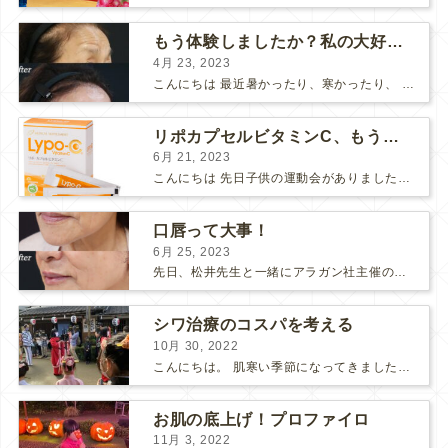
もう体験しましたか？私の大好きな治療、ボライト！
4月 23, 2023
こんにちは 最近暑かったり、寒かったり、 寒暖差が激しいですね。 こんな時期は、お肌の調子もゆらぎがちになりませんか？ 肌がくすんでなんだか元気が出ない、、 そんな時にオススメなのが...
リポカプセルビタミンC、もう試しましたか？
6月 21, 2023
こんにちは 先日子供の運動会がありました。 今年も炎天下の中の参観となりましたが、 リポカプセルビタミンC（リポC）を朝、昼と１包ずつ飲みました。 結果は、、バッチリ！ 全く疲れ知ら...
口唇って大事！
6月 25, 2023
先日、松井先生と一緒にアラガン社主催の少人数制の"ヒアルロン酸勉強会"に参加させていただきました。 モニターさんを囲み、限られた本数のヒアルロン酸を注入するならば 優先順位はどこか？ 何故そ...
シワ治療のコスパを考える
10月 30, 2022
こんにちは。 肌寒い季節になってきましたね。 すでに夏が恋しい。 日光江戸村 夏の終わりに、日光江戸村にタイムスリップしてきました。 夏の間は水かけ祭りというイベントをやっていて...
お肌の底上げ！プロファイロ
11月 3, 2022