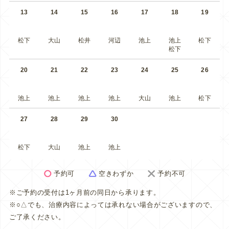
13
14
15
16
17
18
19
松下
大山
松井
河辺
池上
池上
松下
松下
20
21
22
23
24
25
26
池上
池上
池上
池上
大山
池上
松下
27
28
29
30
松下
大山
池上
池上
予約可
空きわずか
予約不可
※ご予約の受付は1ヶ月前の同日から承ります。
※○△でも、治療内容によっては承れない場合がございますので、
ご了承ください。