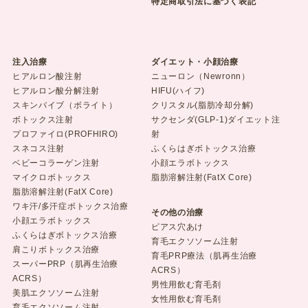
特定商取引法に基づく表記
注入治療
ダイエット・小顔治療
ヒアルロン酸注射
ニューロン（Newronn）
ヒアルロン酸分解注射
HIFU(ハイフ)
スキンバイブ（ボライト）
クリスタル(脂肪冷却分解)
ボトックス注射
サクセンダ(GLP-1)ダイエット注
プロファイロ(PROFHIRO)
射
スネコス注射
ふくらはぎボトックス治療
ベビーコラーゲン注射
小顔エラボトックス
マイクロボトックス
脂肪溶解注射(FatX Core)
脂肪溶解注射(FatX Core)
ワキ汗/多汗症ボトックス治療
その他の治療
小顔エラボトックス
ピアス穴あけ
ふくらはぎボトックス治療
育毛エクソソーム注射
肩こりボトックス治療
育毛PRP療法（肌再生治療
スーパーPRP（肌再生治療
ACRS）
ACRS）
男性用飲む育毛剤
美肌エクソソーム注射
女性用飲む育毛剤
育毛エクソソーム注射