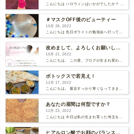
こんにちは ハロウィンはいかがでしたか？ 街中で堂々とコスプレできるチャンスはなかなかないので 子どもたちはしっかり楽しみました♫ ハロウィンナイト寒かった～ 自然な美しさを...
＃マスクOFF後のビューティー
10月 28, 2022
こんにちは 先日ボライトの勉強会へ行ってきました。 美容家の方の対談もあって、 あっという間の4時間でした。 最近のトレンドとして ＃マスクOFF後のビューティー にドキッ...
改めまして、よろしくお願いします
10月 21, 2022
こんにちは。 この度、ブログが生まれ変わりました！ 改めまして 医師の河辺です。 できるだけ分かりやすく、ためになるブログを発信していきたいと思います。 宜しくお願いします...
ボトックスで若見え！
12月 17, 2022
こんにちは。 最近すっかり寒くなってきましたね。 バタバタと過ごしていたら、あっという間にもう12月半ば 昨日年賀状をやっと注文して、 スタッドレスタイヤへの交換も完了！ 埼玉県秩父...
あなたの眉間は何型ですか？
12月 23, 2022
こんにちは 今日は私の生まれ育った埼玉を推していこうと思います！ この間TVで 副都心線で神奈川と埼玉が繋がって 喜んでいるのは埼玉県民だけ とか言われてました笑 埼玉のおすすめそ...
ヒアルロン酸でお顔のバランスを整える