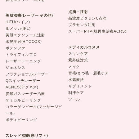
点滴・注射
美肌治療(レーザー その他)
高濃度ビタミンC点滴
HIFU(ハイフ)
プラセンタ注射
ルメッカ(IPL)
スーパーPRP(肌再生治療ACRS)
美肌エクソソーム注射
水光注射(HYCOOX)
メディカルコスメ
ポテンツァ
スキンケア
トライフィルプロ
紫外線対策
レーザートーニング
メイク
ジェネシス
育毛/まつ毛・眉毛ケア
フラクショナルレーザー
水素療法
Qスイッチレーザー
サプリメント
AGNES(アグネス)
制汗ケア
炭酸ガスレーザー治療
ツール
ケミカルピーリング
コラーゲンピール(マッサージピ
ール)
ボディピーリング
スレッド治療(糸リフト)