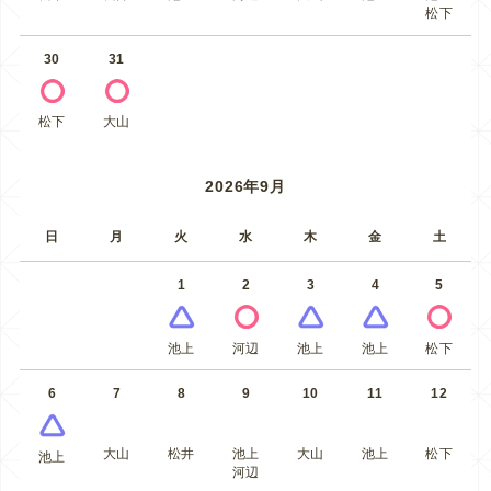
松下
30
31
松下
大山
2026年9月
日
月
火
水
木
金
土
1
2
3
4
5
池上
河辺
池上
池上
松下
6
7
8
9
10
11
12
大山
松井
池上
大山
池上
松下
池上
河辺