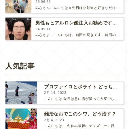
26.06.26
みなさんこんにちは☺️先日は小動物と好きなだけ触れ合える、お気に入りの場所に行ってきました♪こどものお気に入りはオカメインコたち…
男性もヒアルロン酸注入お勧めです！～後半～
24.09.11
みなさま、こんにちは。前回の続きです。前回のブログはこちら>>『男性もヒアルロン酸注入お勧めです！～前半～』今回…
人気記事
プロファイロとボライト どっちが良いですか？
2月 14, 2023
こんにちは 先日は急に雪が降って大変でしたね。 私は次の日に参加予定だったマラソン大会が中止になりがっかり、、 子どもたちは大喜びで庭に雪だるまをつくっていました。 スキー旅行 冬が終わ...
難治なおでこのシワ、どう治す？
2月 4, 2023
こんにちは。 冬休み最後にディズニーに行ってきました♪ 2年ぶりのディズニーは色々とルールが変わってて戸惑いました。 家族分のチケットを持って必死に走ったのが懐かしい。 ミッキーとミニ...