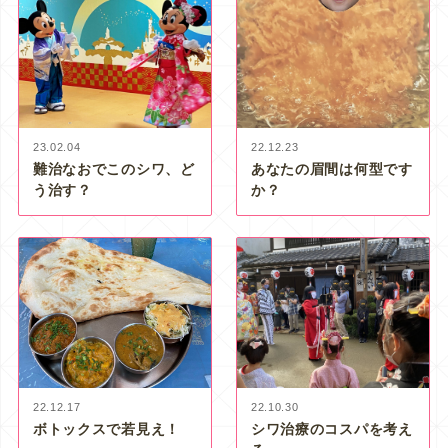
23.02.04
22.12.23
難治なおでこのシワ、ど
あなたの眉間は何型です
う治す？
か？
22.12.17
22.10.30
ボトックスで若見え！
シワ治療のコスパを考え