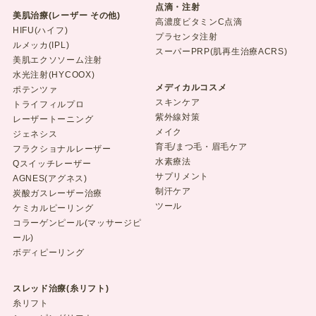
点滴・注射
美肌治療(レーザー その他)
高濃度ビタミンC点滴
HIFU(ハイフ)
プラセンタ注射
ルメッカ(IPL)
スーパーPRP(肌再生治療ACRS)
美肌エクソソーム注射
水光注射(HYCOOX)
メディカルコスメ
ポテンツァ
スキンケア
トライフィルプロ
紫外線対策
レーザートーニング
メイク
ジェネシス
育毛/まつ毛・眉毛ケア
フラクショナルレーザー
水素療法
Qスイッチレーザー
サプリメント
AGNES(アグネス)
制汗ケア
炭酸ガスレーザー治療
ツール
ケミカルピーリング
コラーゲンピール(マッサージピ
ール)
ボディピーリング
スレッド治療(糸リフト)
糸リフト