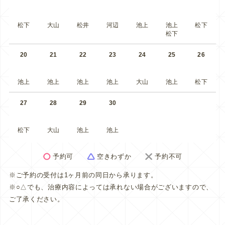
松下
大山
松井
河辺
池上
池上
松下
松下
20
21
22
23
24
25
26
池上
池上
池上
池上
大山
池上
松下
27
28
29
30
松下
大山
池上
池上
予約可
空きわずか
予約不可
※ご予約の受付は1ヶ月前の同日から承ります。
※○△でも、治療内容によっては承れない場合がございますので、
ご了承ください。