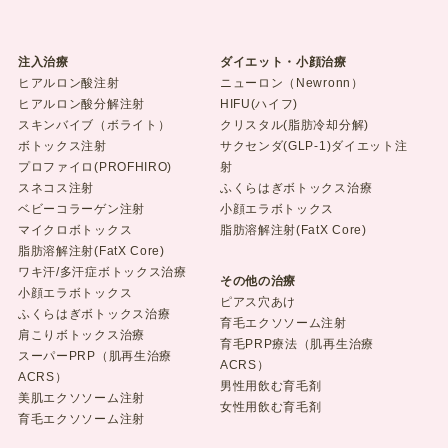
注入治療
ダイエット・小顔治療
ヒアルロン酸注射
ニューロン（Newronn）
ヒアルロン酸分解注射
HIFU(ハイフ)
スキンバイブ（ボライト）
クリスタル(脂肪冷却分解)
ボトックス注射
サクセンダ(GLP-1)ダイエット注
プロファイロ(PROFHIRO)
射
スネコス注射
ふくらはぎボトックス治療
ベビーコラーゲン注射
小顔エラボトックス
マイクロボトックス
脂肪溶解注射(FatX Core)
脂肪溶解注射(FatX Core)
ワキ汗/多汗症ボトックス治療
その他の治療
小顔エラボトックス
ピアス穴あけ
ふくらはぎボトックス治療
育毛エクソソーム注射
肩こりボトックス治療
育毛PRP療法（肌再生治療
スーパーPRP（肌再生治療
ACRS）
ACRS）
男性用飲む育毛剤
美肌エクソソーム注射
女性用飲む育毛剤
育毛エクソソーム注射