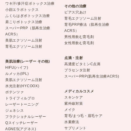
ワキ汗/多汗症ボトックス治療
その他の治療
小顔エラボトックス
ピアス穴あけ
ふくらはぎボトックス治療
育毛エクソソーム注射
肩こりボトックス治療
育毛PRP療法（肌再生治療
スーパーPRP（肌再生治療
ACRS）
ACRS）
男性用飲む育毛剤
美肌エクソソーム注射
女性用飲む育毛剤
育毛エクソソーム注射
点滴・注射
美肌治療(レーザー その他)
高濃度ビタミンC点滴
HIFU(ハイフ)
プラセンタ注射
ルメッカ(IPL)
スーパーPRP(肌再生治療ACRS)
美肌エクソソーム注射
水光注射(HYCOOX)
メディカルコスメ
ポテンツァ
スキンケア
トライフィルプロ
紫外線対策
レーザートーニング
メイク
ジェネシス
育毛/まつ毛・眉毛ケア
フラクショナルレーザー
水素療法
Qスイッチレーザー
サプリメント
AGNES(アグネス)