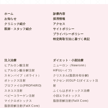
ホーム
診療内容
お知らせ
採用情報
クリニック紹介
アクセス
医師・スタッフ紹介
サイトポリシー
プライバシーポリシー
特定商取引法に基づく表記
注入治療
ダイエット・小顔治療
ヒアルロン酸注射
ニューロン（Newronn）
ヒアルロン酸分解注射
HIFU(ハイフ)
スキンバイブ（ボライト）
クリスタル(脂肪冷却分解)
ボトックス注射
サクセンダ(GLP-1)ダイエット注
プロファイロ(PROFHIRO)
射
スネコス注射
ふくらはぎボトックス治療
ベビーコラーゲン注射
小顔エラボトックス
マイクロボトックス
脂肪溶解注射(FatX Core)
脂肪溶解注射(FatX Core)