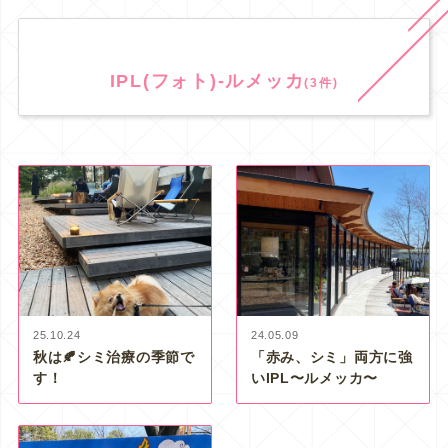
IPL(フォト)-ルメッカ
(3件)
25.10.24
24.05.09
秋は🍂シミ治療の季節で
「赤み、シミ」両方に強
す！
いIPL〜ルメッカ〜