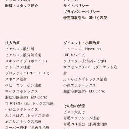
医師・スタッフ紹介
サイトポリシー
プライバシーポリシー
特定商取引法に基づく表記
注入治療
ダイエット・小顔治療
ヒアルロン酸注射
ニューロン（Newronn）
ヒアルロン酸分解注射
HIFU(ハイフ)
スキンバイブ（ボライト）
クリスタル(脂肪冷却分解)
ボトックス注射
サクセンダ(GLP-1)ダイエット注
プロファイロ(PROFHIRO)
射
スネコス注射
ふくらはぎボトックス治療
ベビーコラーゲン注射
小顔エラボトックス
マイクロボトックス
脂肪溶解注射(FatX Core)
脂肪溶解注射(FatX Core)
ワキ汗/多汗症ボトックス治療
その他の治療
小顔エラボトックス
ピアス穴あけ
ふくらはぎボトックス治療
育毛エクソソーム注射
肩こりボトックス治療
育毛PRP療法（肌再生治療
スーパーPRP（肌再生治療