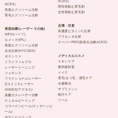
ACRS）
ACRS）
男性用飲む育毛剤
美肌エクソソーム注射
女性用飲む育毛剤
育毛エクソソーム注射
点滴・注射
美肌治療(レーザー その他)
高濃度ビタミンC点滴
HIFU(ハイフ)
プラセンタ注射
ルメッカ(IPL)
スーパーPRP(肌再生治療ACRS)
美肌エクソソーム注射
水光注射(HYCOOX)
メディカルコスメ
ポテンツァ
スキンケア
トライフィルプロ
紫外線対策
レーザートーニング
メイク
ジェネシス
育毛/まつ毛・眉毛ケア
フラクショナルレーザー
水素療法
Qスイッチレーザー
サプリメント
AGNES(アグネス)
制汗ケア
炭酸ガスレーザー治療
ツール
ケミカルピーリング
コラーゲンピール(マッサージピ
ール)
ボディピーリング