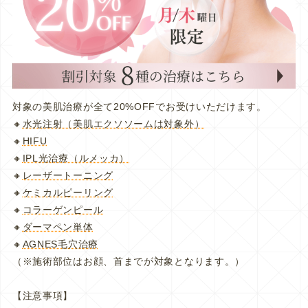
対象の美肌治療が全て20%OFFでお受けいただけます。
🔸
水光注射（美肌エクソソームは対象外）
🔸
HIFU
🔸
IPL光治療（ルメッカ）
🔸
レーザートーニング
🔸
ケミカルピーリング
🔸
コラーゲンピール
🔸
ダーマペン単体
🔸
AGNES毛穴治療
（※施術部位はお顔、首までが対象となります。）
【注意事項】