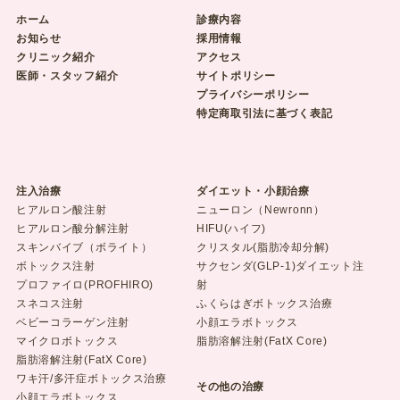
ホーム
診療内容
お知らせ
採用情報
クリニック紹介
アクセス
医師・スタッフ紹介
サイトポリシー
プライバシーポリシー
特定商取引法に基づく表記
注入治療
ダイエット・小顔治療
ヒアルロン酸注射
ニューロン（Newronn）
ヒアルロン酸分解注射
HIFU(ハイフ)
スキンバイブ（ボライト）
クリスタル(脂肪冷却分解)
ボトックス注射
サクセンダ(GLP-1)ダイエット注
プロファイロ(PROFHIRO)
射
スネコス注射
ふくらはぎボトックス治療
ベビーコラーゲン注射
小顔エラボトックス
マイクロボトックス
脂肪溶解注射(FatX Core)
脂肪溶解注射(FatX Core)
ワキ汗/多汗症ボトックス治療
その他の治療
小顔エラボトックス