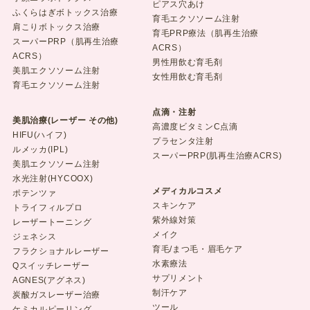
ピアス穴あけ
ふくらはぎボトックス治療
育毛エクソソーム注射
肩こりボトックス治療
育毛PRP療法（肌再生治療
スーパーPRP（肌再生治療
ACRS）
ACRS）
男性用飲む育毛剤
美肌エクソソーム注射
女性用飲む育毛剤
育毛エクソソーム注射
点滴・注射
美肌治療(レーザー その他)
高濃度ビタミンC点滴
HIFU(ハイフ)
プラセンタ注射
ルメッカ(IPL)
スーパーPRP(肌再生治療ACRS)
美肌エクソソーム注射
水光注射(HYCOOX)
メディカルコスメ
ポテンツァ
スキンケア
トライフィルプロ
紫外線対策
レーザートーニング
メイク
ジェネシス
育毛/まつ毛・眉毛ケア
フラクショナルレーザー
水素療法
Qスイッチレーザー
サプリメント
AGNES(アグネス)
制汗ケア
炭酸ガスレーザー治療
ツール
ケミカルピーリング