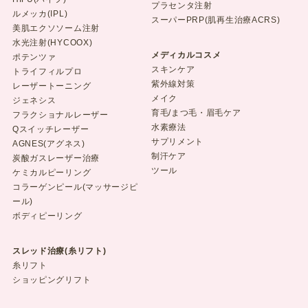
プラセンタ注射
ルメッカ(IPL)
スーパーPRP(肌再生治療ACRS)
美肌エクソソーム注射
水光注射(HYCOOX)
メディカルコスメ
ポテンツァ
スキンケア
トライフィルプロ
紫外線対策
レーザートーニング
メイク
ジェネシス
育毛/まつ毛・眉毛ケア
フラクショナルレーザー
水素療法
Qスイッチレーザー
サプリメント
AGNES(アグネス)
制汗ケア
炭酸ガスレーザー治療
ツール
ケミカルピーリング
コラーゲンピール(マッサージピ
ール)
ボディピーリング
スレッド治療(糸リフト)
糸リフト
ショッピングリフト