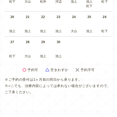
松下
大山
松井
河辺
池上
池上
松下
松下
20
21
22
23
24
25
26
池上
池上
池上
池上
大山
池上
松下
27
28
29
30
松下
大山
池上
池上
予約可
空きわずか
予約不可
※ご予約の受付は1ヶ月前の同日から承ります。
※○△でも、治療内容によっては承れない場合がございますので、
ご了承ください。