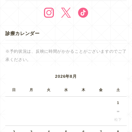
診療カレンダー
※予約状況は、反映に時間がかかることがございますのでご了
承ください。
2026年8月
日
月
火
水
木
金
土
1
松下
2
3
4
5
6
7
8