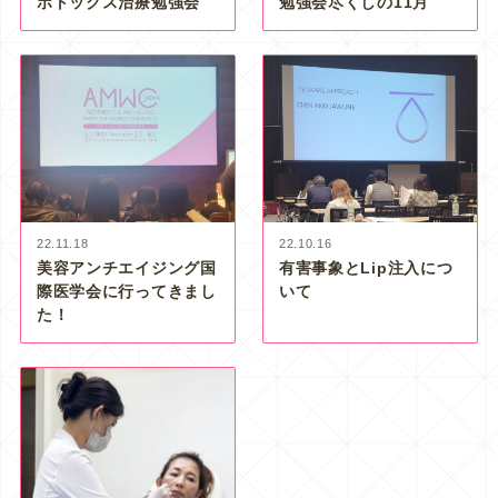
ボトックス治療勉強会
勉強会尽くしの11月
22.11.18
22.10.16
美容アンチエイジング国
有害事象とLip注入につ
際医学会に行ってきまし
いて
た！