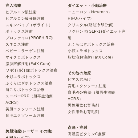
注入治療
ダイエット・小顔治療
ヒアルロン酸注射
ニューロン（Newronn）
ヒアルロン酸分解注射
HIFU(ハイフ)
スキンバイブ（ボライト）
クリスタル(脂肪冷却分解)
ボトックス注射
サクセンダ(GLP-1)ダイエット注
プロファイロ(PROFHIRO)
射
スネコス注射
ふくらはぎボトックス治療
ベビーコラーゲン注射
小顔エラボトックス
マイクロボトックス
脂肪溶解注射(FatX Core)
脂肪溶解注射(FatX Core)
ワキ汗/多汗症ボトックス治療
その他の治療
小顔エラボトックス
ピアス穴あけ
ふくらはぎボトックス治療
育毛エクソソーム注射
肩こりボトックス治療
育毛PRP療法（肌再生治療
スーパーPRP（肌再生治療
ACRS）
ACRS）
男性用飲む育毛剤
美肌エクソソーム注射
女性用飲む育毛剤
育毛エクソソーム注射
点滴・注射
美肌治療(レーザー その他)
高濃度ビタミンC点滴
HIFU(ハイフ)