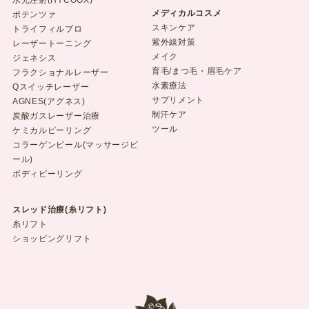
水光注射(HYCOOX)
メディカルコスメ
ポテンツァ
スキンケア
トライフィルプロ
紫外線対策
レーザートーニング
メイク
ジェネシス
育毛/まつ毛・眉毛ケア
フラクショナルレーザー
水素療法
Qスイッチレーザー
サプリメント
AGNES(アグネス)
制汗ケア
炭酸ガスレーザー治療
ツール
ケミカルピーリング
コラーゲンピール(マッサージピ
ール)
ボディピーリング
スレッド治療(糸リフト)
糸リフト
ショッピングリフト