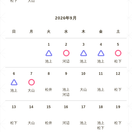
松下
大山
2026年9月
日
月
火
水
木
金
土
1
2
3
4
5
池上
河辺
池上
池上
松下
6
7
8
9
10
11
12
松井
池上
大山
池上
松下
池上
大山
河辺
13
14
15
16
17
18
19
松下
大山
松井
河辺
池上
池上
松下
松下