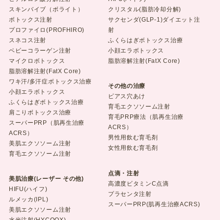
スキンバイブ（ボライト）
クリスタル(脂肪冷却分解)
ボトックス注射
サクセンダ(GLP-1)ダイエット注
プロファイロ(PROFHIRO)
射
スネコス注射
ふくらはぎボトックス治療
ベビーコラーゲン注射
小顔エラボトックス
マイクロボトックス
脂肪溶解注射(FatX Core)
脂肪溶解注射(FatX Core)
ワキ汗/多汗症ボトックス治療
その他の治療
小顔エラボトックス
ピアス穴あけ
ふくらはぎボトックス治療
育毛エクソソーム注射
肩こりボトックス治療
育毛PRP療法（肌再生治療
スーパーPRP（肌再生治療
ACRS）
ACRS）
男性用飲む育毛剤
美肌エクソソーム注射
女性用飲む育毛剤
育毛エクソソーム注射
点滴・注射
美肌治療(レーザー その他)
高濃度ビタミンC点滴
HIFU(ハイフ)
プラセンタ注射
ルメッカ(IPL)
スーパーPRP(肌再生治療ACRS)
美肌エクソソーム注射