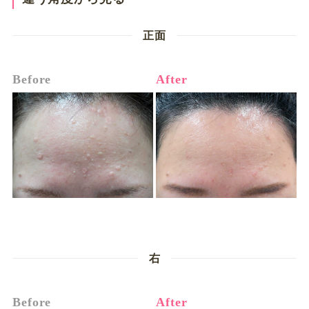
正面
Before
After
右
Before
After