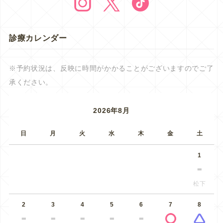
診療カレンダー
※予約状況は、反映に時間がかかることがございますのでご了
承ください。
2026年8月
日
月
火
水
木
金
土
1
松下
2
3
4
5
6
7
8