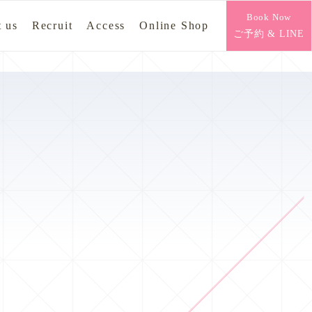
Book Now
 us
Recruit
Access
Online Shop
ご予約 & LINE