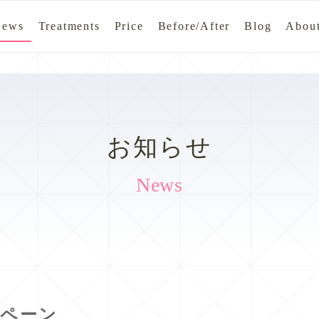
News
Treatments
Price
Before/After
Blog
About
お知らせ
News
ンペーン