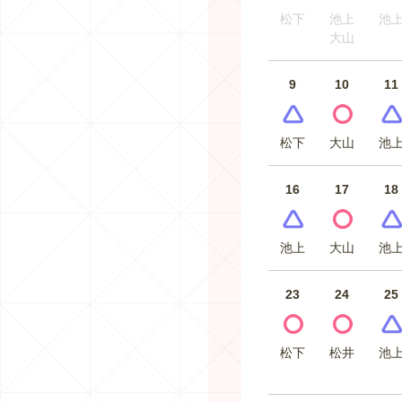
松下
池上
池
大山
9
10
11
松下
大山
池
16
17
18
池上
大山
池
23
24
25
松下
松井
池