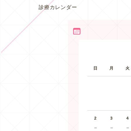
診療カレンダー
日
月
火
2
3
4