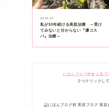
24.04.23
私が10年続ける美肌治療 ～受け
てみないと分からない『優コス
パ』治療～
にほんブログ村
と
人気ブ
２つクリックし