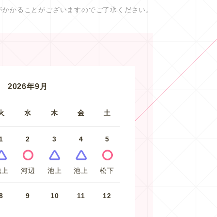
がかかることがございますのでご了承ください。
2026年9月
火
水
木
金
土
1
2
3
4
5
池上
河辺
池上
池上
松下
8
9
10
11
12