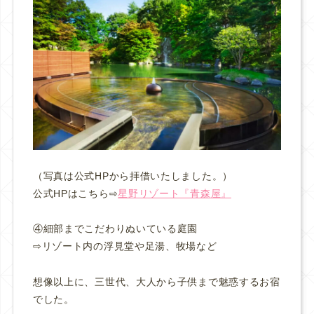
（写真は公式HPから拝借いたしました。）
公式HPはこちら⇨
星野リゾート『青森屋』
④細部までこだわりぬいている庭園
⇨リゾート内の浮見堂や
足湯、牧場
など
想像以上に、三世代、大人から子供まで魅惑するお宿
でした。