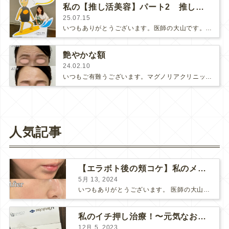
私の【推し活美容】パート2 推し活を共に楽しみましょう！
25.07.15
いつもありがとうございます。医師の大山です。7月上旬の良き日、待ちに待った私の推し韓流俳優💕【ヨン・ウジンさんと過ごす1泊2日…
艶やかな額
24.02.10
いつもご有難うございます。マグノリアクリニックに勤務してから3ヶ月が経ちました！私は主に月曜日、木曜日を主に担当しております😊…
人気記事
【エラボト後の頬コケ】私のメンテナンス治療
5月 13, 2024
いつもありがとうございます。 医師の大山です。 最近の「自分治療」についてご報告させてください♪ エラボトックス＋ヒアルロン酸注射 まずはエラのBOTOX注射です。 メインは、機能的...
私のイチ押し治療！〜元気なお肌を育ててくれるプロファイロ〜
12月 5, 2023