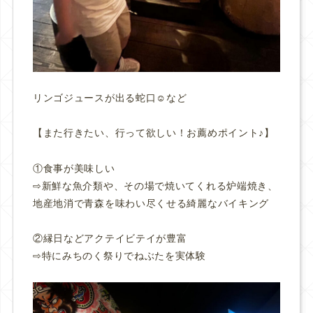
リンゴジュースが出る蛇口☺️など
【また行きたい、行って欲しい！お薦めポイント♪】
①食事が美味しい
⇨新鮮な魚介類や、その場で焼いてくれる炉端焼き、
地産地消で青森を味わい尽くせる綺麗なバイキング
②縁日などアクテイビテイが豊富
⇨特にみちのく祭りでねぶたを実体験