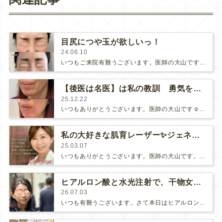
目尻につや玉が欲しいっ！
24.06.10
いつもご来院有難うございます。医師の大山です😊こちらは担当させて頂いた「目尻BOTOX」の40代の患者さまの経過のお写真⇩も…
【後医は名医】は私の教訓 勇気を出してヒアルロニダーゼ！
25.12.22
いつもありがとうございます。医師の大山です☺️突然ですが、私は医師になった時、父に「後医は名医」だ。忘れるな。と言われ、日々頭…
私の大好きな肌育レーザー✨ジェネシス 〜3月キャンペーン〜
25.03.07
いつもありがとうございます。医師の大山です。3月に突入しました☺️3月、4月は、何かと人とお会いする機会が多い季節ですね。そん…
ヒアルロン酸と水光注射で、干物女から鮮魚女へ。 おまかせ治療第2弾✨
26.07.03
いつも有難うございます。さて本日はヒアルロン酸で通って頂いております患者様の経過のお写真をご紹介させて下さい。お子様の入学式を控…