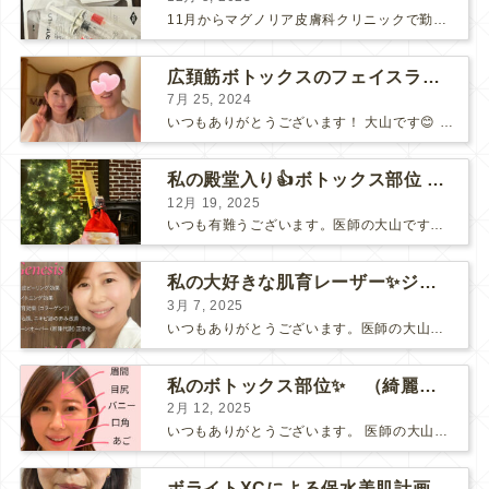
11月からマグノリア皮膚科クリニックで勤務させて頂いております、医師の大山です☺️ 私は元々美肌治療が大好きで、話題の治療や新しく良さそうなものがあると、ひとまず患者様目線で治療を受けるようにし...
広頚筋ボトックスのフェイスラインへの威力！✨
7月 25, 2024
いつもありがとうございます！ 大山です😊 既に夏かと思っていたら、梅雨か？？？ ん？あっという間に梅雨明けニュースという… 今私は、日本の四季のどのあたりにいるのか😅右往左往していたこの頃でし...
私の殿堂入り👍ボトックス部位 〜忘れ鼻を目指したい！小鼻ボト〜
12月 19, 2025
いつも有難うございます。医師の大山です。 来週は、クリスマスですね🤶 小6の息子は、いよいよ【サンタクロース】の存在を怪しんでいる様ですが、、、。 そんなことは、関係ありませんっ（笑） まだま...
私の大好きな肌育レーザー✨ジェネシス 〜3月キャンペーン〜
3月 7, 2025
いつもありがとうございます。医師の大山です。 3月に突入しました☺️ 3月、4月は、何かと人とお会いする機会が多い季節ですね。 そんな時に本当にぴったり✨の美肌レーザー【ジェネシス】がキャン...
私のボトックス部位✨ （綺麗になれる最適部位を選びましょう！）
2月 12, 2025
いつもありがとうございます。 医師の大山です。 今週はバレンタインですね🥰 義理チョコも本命チョコも一生懸命選んでいた、10年以上前が懐かしいです… 私のボトックス部位 先日、私は『ボト...
ボライトXCによる保水美肌計画