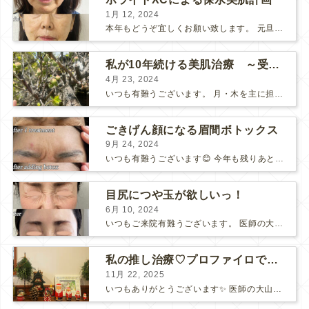
1月 12, 2024
本年もどうぞ宜しくお願い致します。 元旦からの能登半島地震があり今一度、何が1番大切なのかを考えさせられる始まりでした。 生きている事や健康でいる事がまずは1番である事。 それを軸におきつつ...
私が10年続ける美肌治療 ～受けてみないと分からない『優コスパ』治療～
4月 23, 2024
いつも有難うございます。 月・木を主に担当しております大山です。 春になり、庭ではタケノコや梅が顔を出していました♪ あっという間に夏が来そうです。 ・・・・・・・・・・ ...
ごきげん顔になる眉間ボトックス
9月 24, 2024
いつも有難うございます😊 今年も残りあと3ヶ月半に突入しました。 秋冬は人に会う機会が多くなります。 より素敵な自分でいられる様に、少し前から計画したいものです💕 眉間ボトックス ...
目尻につや玉が欲しいっ！
6月 10, 2024
いつもご来院有難うございます。 医師の大山です😊 こちらは担当させて頂いた 「目尻BOTOX」の40代の患者さまの経過のお写真⇩ もともと静止ジワはあまり深くない方です...
私の推し治療♡プロファイロで目の下もふんわり明るく
11月 22, 2025
いつもありがとうございます✨ 医師の大山です。 11月も後半になりましたね。 自宅で、少しだけクリスマスの飾り付けをしてみました😊 ですが、 普段の我が家は、息子とガチャで集...