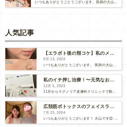
いつもありがとうごとうございます。医師の大山です。今年は、去年よりあっという間に夏後半になっている気がします💦まずい…こんな…
人気記事
【エラボト後の頬コケ】私のメンテナンス治療
5月 13, 2024
いつもありがとうございます。 医師の大山です。 最近の「自分治療」についてご報告させてください♪ エラボトックス＋ヒアルロン酸注射 まずはエラのBOTOX注射です。 メインは、機能的...
私のイチ押し治療！〜元気なお肌を育ててくれるプロファイロ〜
12月 5, 2023
11月からマグノリア皮膚科クリニックで勤務させて頂いております、医師の大山です☺️ 私は元々美肌治療が大好きで、話題の治療や新しく良さそうなものがあると、ひとまず患者様目線で治療を受けるようにし...
広頚筋ボトックスのフェイスラインへの威力！✨
7月 25, 2024
いつもありがとうございます！ 大山です😊 既に夏かと思っていたら、梅雨か？？？ ん？あっという間に梅雨明けニュースという… 今私は、日本の四季のどのあたりにいるのか😅右往左往していたこの頃でし...