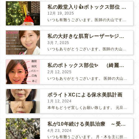
私の殿堂入り👍ボトックス部位 〜忘れ鼻を目指したい！小鼻ボト〜
12月 19, 2025
いつも有難うございます。医師の大山です。 来週は、クリスマスですね🤶 小6の息子は、いよいよ【サンタクロース】の存在を怪しんでいる様ですが、、、。 そんなことは、関係ありませんっ（笑） まだま...
私の大好きな肌育レーザー✨ジェネシス 〜3月キャンペーン〜
3月 7, 2025
いつもありがとうございます。医師の大山です。 3月に突入しました☺️ 3月、4月は、何かと人とお会いする機会が多い季節ですね。 そんな時に本当にぴったり✨の美肌レーザー【ジェネシス】がキャン...
私のボトックス部位✨ （綺麗になれる最適部位を選びましょう！）
2月 12, 2025
いつもありがとうございます。 医師の大山です。 今週はバレンタインですね🥰 義理チョコも本命チョコも一生懸命選んでいた、10年以上前が懐かしいです… 私のボトックス部位 先日、私は『ボト...
ボライトXCによる保水美肌計画
1月 12, 2024
本年もどうぞ宜しくお願い致します。 元旦からの能登半島地震があり今一度、何が1番大切なのかを考えさせられる始まりでした。 生きている事や健康でいる事がまずは1番である事。 それを軸におきつつ...
私が10年続ける美肌治療 ～受けてみないと分からない『優コスパ』治療～
4月 23, 2024
いつも有難うございます。 月・木を主に担当しております大山です。 春になり、庭ではタケノコや梅が顔を出していました♪ あっという間に夏が来そうです。 ・・・・・・・・・・ ...