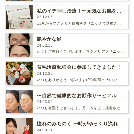
私のイチ押し治療！〜元気なお肌を育ててくれるプロファイロ〜
23.12.05
11月からマグノリア皮膚科クリニックで勤務させて頂いております、医師の大山です☺️私は元々美肌治療が大好きで、話題の治療や新しく良…
艶やかな額
24.02.10
いつもご有難うございます。マグノリアクリニックに勤務してから3ヶ月が経ちました！私は主に月曜日、木曜日を主に担当しております😊…
育毛治療勉強会に参加してきました！
24.12.26
いつもありがとうございます(^^)/医師の大山です。今年のクリスマスはいかがお過ごしでしたでしょうか？🎄私は華やかではないです…
〜自然で健康的なお顔作り〜ヒアルロン酸
24.03.06
いつも有難うございます。月、木を主に担当させて頂いております大山です😊先日、アラガン社さんの注入勉強会がありました！その際、お…
憧れのみちのく 〜時がゆっくり流れる旅館〜
24.08.21