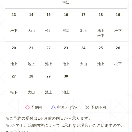
河辺
13
14
15
16
17
18
19
松下
大山
松井
河辺
池上
池上
松下
松下
20
21
22
23
24
25
26
池上
池上
池上
池上
大山
池上
松下
27
28
29
30
松下
大山
池上
池上
予約可
空きわずか
予約不可
※ご予約の受付は1ヶ月前の同日から承ります。
※○△でも、治療内容によっては承れない場合がございますので、