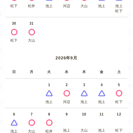
松下
松井
池上
河辺
大山
池上
池上
松下
30
31
松下
大山
2026年9月
日
月
火
水
木
金
土
1
2
3
4
5
池上
河辺
池上
池上
松下
6
7
8
9
10
11
12
池上
大山
池上
松下
池上
大山
松井