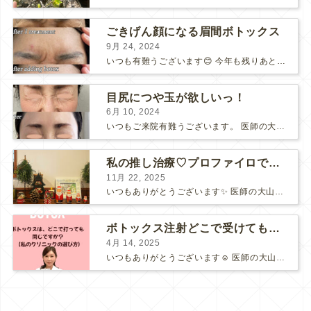
ごきげん顔になる眉間ボトックス
9月 24, 2024
いつも有難うございます😊 今年も残りあと3ヶ月半に突入しました。 秋冬は人に会う機会が多くなります。 より素敵な自分でいられる様に、少し前から計画したいものです💕 眉間ボトックス ...
目尻につや玉が欲しいっ！
6月 10, 2024
いつもご来院有難うございます。 医師の大山です😊 こちらは担当させて頂いた 「目尻BOTOX」の40代の患者さまの経過のお写真⇩ もともと静止ジワはあまり深くない方です...
私の推し治療♡プロファイロで目の下もふんわり明るく
11月 22, 2025
いつもありがとうございます✨ 医師の大山です。 11月も後半になりましたね。 自宅で、少しだけクリスマスの飾り付けをしてみました😊 ですが、 普段の我が家は、息子とガチャで集...
ボトックス注射どこで受けても一緒ですか？ 【施術者目線のクリニック選びのポイント】
4月 14, 2025
いつもありがとうございます☺️ 医師の大山です。 4月ですね。 私はこの時期の桜のピンクと新緑の緑、菜の花の黄色のコントラストを見ると、ワクワク嬉しくなります🌸 この3月4月では、子ど...