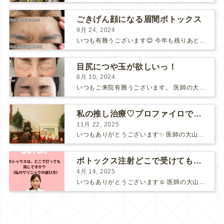
ごきげん顔になる眉間ボトックス
9月 24, 2024
いつも有難うございます😊 今年も残りあと3ヶ月半に突入しました。 秋冬は人に会う機会が多くなります。 より素敵な自分でいられる様に、少し前から計画したいものです💕 眉間ボトックス ...
目尻につや玉が欲しいっ！
6月 10, 2024
いつもご来院有難うございます。 医師の大山です😊 こちらは担当させて頂いた 「目尻BOTOX」の40代の患者さまの経過のお写真⇩ もともと静止ジワはあまり深くない方です...
私の推し治療♡プロファイロで目の下もふんわり明るく
11月 22, 2025
いつもありがとうございます✨ 医師の大山です。 11月も後半になりましたね。 自宅で、少しだけクリスマスの飾り付けをしてみました😊 ですが、 普段の我が家は、息子とガチャで集...
ボトックス注射どこで受けても一緒ですか？ 【施術者目線のクリニック選びのポイント】
4月 14, 2025
いつもありがとうございます☺️ 医師の大山です。 4月ですね。 私はこの時期の桜のピンクと新緑の緑、菜の花の黄色のコントラストを見ると、ワクワク嬉しくなります🌸 この3月4月では、子ど...