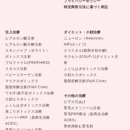
プライバシーポリシー
特定商取引法に基づく表記
注入治療
ダイエット・小顔治療
ヒアルロン酸注射
ニューロン（Newronn）
ヒアルロン酸分解注射
HIFU(ハイフ)
スキンバイブ（ボライト）
クリスタル(脂肪冷却分解)
ボトックス注射
サクセンダ(GLP-1)ダイエット注
プロファイロ(PROFHIRO)
射
スネコス注射
ふくらはぎボトックス治療
ベビーコラーゲン注射
小顔エラボトックス
マイクロボトックス
脂肪溶解注射(FatX Core)
脂肪溶解注射(FatX Core)
ワキ汗/多汗症ボトックス治療
その他の治療
小顔エラボトックス
ピアス穴あけ
ふくらはぎボトックス治療
育毛エクソソーム注射
肩こりボトックス治療
育毛PRP療法（肌再生治療
スーパーPRP（肌再生治療
ACRS）
ACRS）
男性用飲む育毛剤
美肌エクソソーム注射