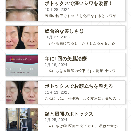
ボトックスで深いシワを改善！
10月 28, 2024
医師の松下です☺️ 「お化粧をするとシワが逆に目立ってしまう…」 というご相談をよくいただきます。 目尻や眉間、額などのシワの治療法の一つに、「ボトックス注射」があります。 メスを使わ...
総合的な美しさ🪞
10月 27, 2025
「シワも気になるし、シミもたるみも、赤みも…何をすればいいか分からない。」 「自分ではココが気になっているけど、人から見るとどうなんだろう？」 と、思うことはありませんか？🧐 そんな時は、ぜ...
年に1回の美肌治療
3月 18, 2024
こんにちは☺️医師の松下です♪ 乾燥 小ジワ ハリ たるみ ツヤetc... 沢山のお悩みをお持ちの方がいらっしゃると思いますが、 年齢を問わずおすすめなのは、ボライトです！✨ 美...
ボトックスでお顔立ちを整える
11月 13, 2023
こんにちは。 仕事柄、よく友達にも美容の相談を受けますが、 私は『ボトックスはやって損はない！』 といつも伝えています！ 表情の癖によって肌の折り目がだんだん深くなって… ついには"...
額と眉間のボトックス
3月 25, 2024
こんにちは😄 医師の松下です。 私は外食が大好きで、休日にはいろいろなお店に行っています♪ 先日、千葉県市川市の中山にある法華経寺に行った際に、カレーとパフェをいただきました。 その時...