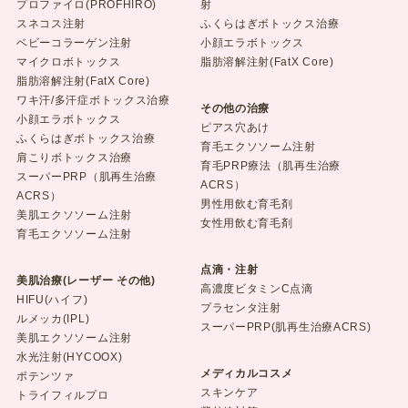
プロファイロ(PROFHIRO)
射
スネコス注射
ふくらはぎボトックス治療
ベビーコラーゲン注射
小顔エラボトックス
マイクロボトックス
脂肪溶解注射(FatX Core)
脂肪溶解注射(FatX Core)
ワキ汗/多汗症ボトックス治療
その他の治療
小顔エラボトックス
ピアス穴あけ
ふくらはぎボトックス治療
育毛エクソソーム注射
肩こりボトックス治療
育毛PRP療法（肌再生治療
スーパーPRP（肌再生治療
ACRS）
ACRS）
男性用飲む育毛剤
美肌エクソソーム注射
女性用飲む育毛剤
育毛エクソソーム注射
点滴・注射
美肌治療(レーザー その他)
高濃度ビタミンC点滴
HIFU(ハイフ)
プラセンタ注射
ルメッカ(IPL)
スーパーPRP(肌再生治療ACRS)
美肌エクソソーム注射
水光注射(HYCOOX)
メディカルコスメ
ポテンツァ
スキンケア
トライフィルプロ