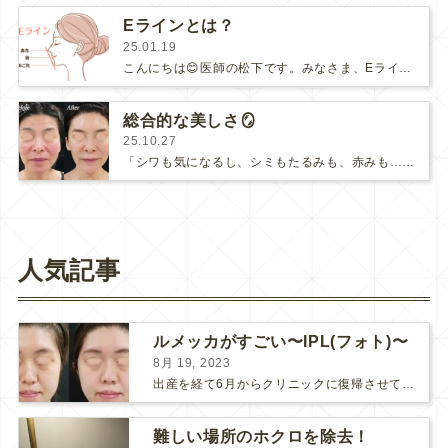
Eラインとは？
25.01.19
こんにちは😊医師の松下です。みなさま、Eラインをご存知でしょうか？Eラインとは、エステティックライン（Estheticlin…
総合的な美しさ🪞
25.10.27
「シワも気になるし、シミもたるみも、赤みも…何をすればいいか分からない。」「自分ではココが気になっているけど、人から見るとどうなん…
人気記事
ルメッカがすごい〜IPL(フォト)〜
8月 19, 2023
出産を経て6月からクリニックに復帰させていただきました。 医師の松下です。 仕事に復帰して一番驚いたことは、当院スタッフ Kさんの『美』が更新されていたことです！！！ 彼女に会うのは8ヶ...
難しい場所のホクロを除去！