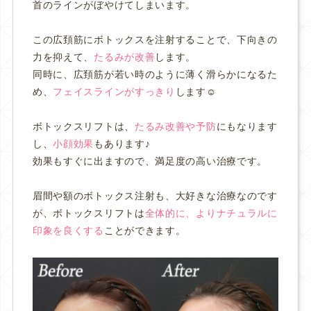
首のラインがぼやけてしまいます。
この広頚筋にボトックスを注射することで、下向きの
力を抑えて、
たるみが改善
します。
同時に、広頚筋が若い時のように薄く滑らかになるた
め、
フェイスラインがすっきり
します☺️
ボトックスリフトは、
たるみ改善や予防
にもなります
し、
小顔効果
もあります♪
効果もすぐに出ますので、満足度の高い治療です。
眉間や額のボトックス注射も、大好きな治療なのです
が、ボトックスリフトは
全体的に、よりナチュラルに
印象を良くする
ことができます。