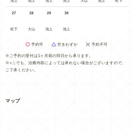
池上
池上
池上
池上
大山
池上
松下
27
28
29
30
松下
大山
池上
池上
予約可
空きわずか
予約不可
※ご予約の受付は1ヶ月前の同日から承ります。
※○△でも、治療内容によっては承れない場合がございますので、
ご了承ください。
マップ