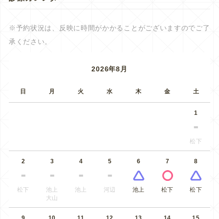
※予約状況は、反映に時間がかかることがございますのでご了
承ください。
2026年8月
日
月
火
水
木
金
土
1
松下
2
3
4
5
6
7
8
松下
池上
池上
河辺
池上
松下
松下
大山
9
10
11
12
13
14
15