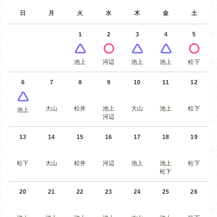
日
月
火
水
木
金
土
1
2
3
4
5
池上
河辺
池上
池上
松下
6
7
8
9
10
11
12
大山
松井
池上
大山
池上
松下
池上
河辺
13
14
15
16
17
18
19
松下
大山
松井
河辺
池上
池上
松下
松下
20
21
22
23
24
25
26