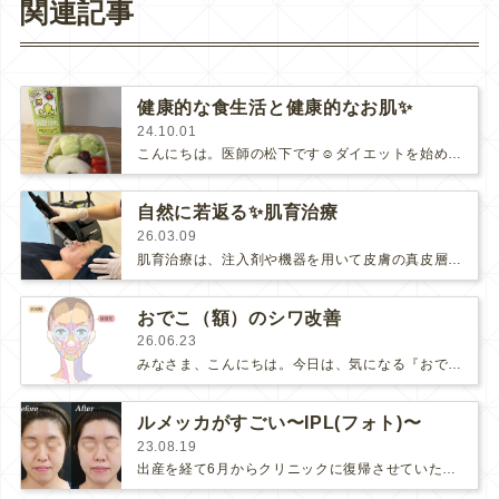
関連記事
健康的な食生活と健康的なお肌✨
24.10.01
こんにちは。医師の松下です☺️ダイエットを始めてから、かれこれ数年（笑）仕事が終わって家に帰ると子供の世話と家事・・・夜の9…
自然に若返る✨肌育治療
26.03.09
肌育治療は、注入剤や機器を用いて皮膚の真皮層に栄養を与え、コラーゲンやエラスチンを生成・再構築（リモデリング）する「根本的な肌質改…
おでこ（額）のシワ改善
26.06.23
みなさま、こんにちは。今日は、気になる『おでこ（額）のシワ』のお悩み改善についてです☺️おでこ（額）のシワといえば、『額ボトック…
ルメッカがすごい〜IPL(フォト)〜
23.08.19
出産を経て6月からクリニックに復帰させていただきました。医師の松下です。仕事に復帰して一番驚いたことは、当院スタッフKさんの『…