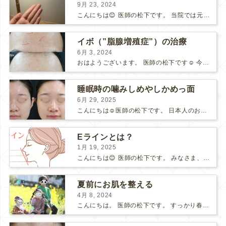
9月 23, 2024
こんにちは😊 医師の松下です。 当院では元CAが勤務しており、 スタッフ全員が定期的に接遇の講義を受けています。 先日私も接遇の講義を受け、 「手の動き」に感動しました！ 例え...
イボ（”脂腺増殖症”）の治療
6月 3, 2024
おはようございます。 医師の松下です☺️ 今回は『脂腺増殖症』（イボ）についてのお話です。 脂腺増殖症は、皮脂を作る脂腺が増殖してできるものです。 見た目は黄色やピンク色をしており、盛...
睡眠時の噛みしめやしかめっ面
6月 29, 2025
こんにちは☺️医師の松下です。 日本人のおよそ7割の方が睡眠時に歯ぎしりをしているそうです。 しかも多くはご本人は自覚がないといわれています。 私も患者様からよくお聞きするのは、 「寝...
Eラインとは？
1月 19, 2025
こんにちは😊 医師の松下です。 みなさま、Eラインをご存知でしょうか？ Eラインとは、エステティックライン（Esthetic line）の略称で、鼻先とあごと唇を結んだラインのことです。...
夏前にお肌を整える
4月 8, 2024
こんにちは。 医師の松下です。 すっかり春ですね🌸 新学期に入り、近所の公園で子供たちの写真撮影会をしました。 菜の花が咲いていて、春をいっぱい感じました♪ ⇩こちらはクリニ...