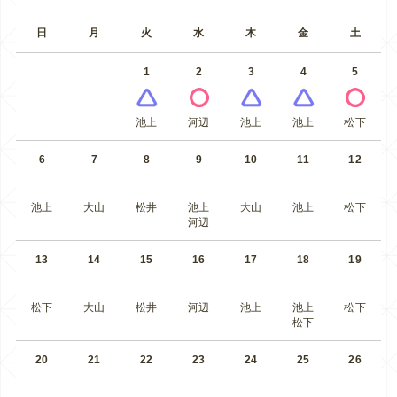
日
月
火
水
木
金
土
1
2
3
4
5
池上
河辺
池上
池上
松下
6
7
8
9
10
11
12
池上
大山
松井
池上
大山
池上
松下
河辺
13
14
15
16
17
18
19
松下
大山
松井
河辺
池上
池上
松下
松下
20
21
22
23
24
25
26