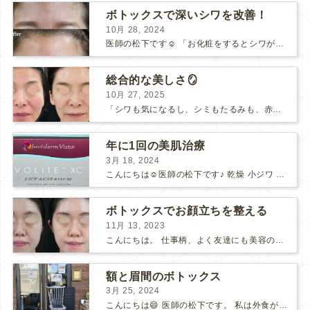
ボトックスで深いシワを改善！
10月 28, 2024
医師の松下です☺️ 「お化粧をするとシワが逆に目立ってしまう…」 というご相談をよくいただきます。 目尻や眉間、額などのシワの治療法の一つに、「ボトックス注射」があります。 メスを使わ...
総合的な美しさ🪞
10月 27, 2025
「シワも気になるし、シミもたるみも、赤みも…何をすればいいか分からない。」 「自分ではココが気になっているけど、人から見るとどうなんだろう？」 と、思うことはありませんか？🧐 そんな時は、ぜ...
年に1回の美肌治療
3月 18, 2024
こんにちは☺️医師の松下です♪ 乾燥 小ジワ ハリ たるみ ツヤetc... 沢山のお悩みをお持ちの方がいらっしゃると思いますが、 年齢を問わずおすすめなのは、ボライトです！✨ 美...
ボトックスでお顔立ちを整える
11月 13, 2023
こんにちは。 仕事柄、よく友達にも美容の相談を受けますが、 私は『ボトックスはやって損はない！』 といつも伝えています！ 表情の癖によって肌の折り目がだんだん深くなって… ついには"...
額と眉間のボトックス
3月 25, 2024
こんにちは😄 医師の松下です。 私は外食が大好きで、休日にはいろいろなお店に行っています♪ 先日、千葉県市川市の中山にある法華経寺に行った際に、カレーとパフェをいただきました。 その時...