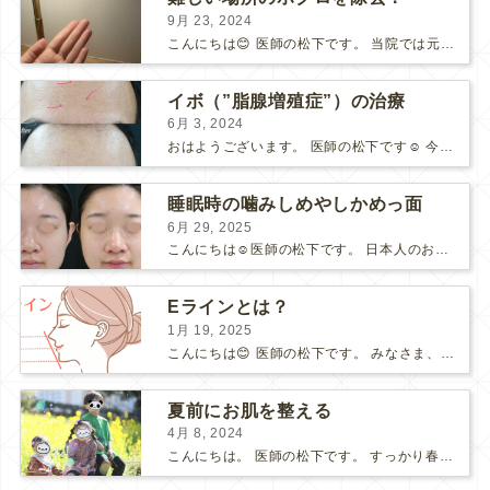
9月 23, 2024
こんにちは😊 医師の松下です。 当院では元CAが勤務しており、 スタッフ全員が定期的に接遇の講義を受けています。 先日私も接遇の講義を受け、 「手の動き」に感動しました！ 例え...
イボ（”脂腺増殖症”）の治療
6月 3, 2024
おはようございます。 医師の松下です☺️ 今回は『脂腺増殖症』（イボ）についてのお話です。 脂腺増殖症は、皮脂を作る脂腺が増殖してできるものです。 見た目は黄色やピンク色をしており、盛...
睡眠時の噛みしめやしかめっ面
6月 29, 2025
こんにちは☺️医師の松下です。 日本人のおよそ7割の方が睡眠時に歯ぎしりをしているそうです。 しかも多くはご本人は自覚がないといわれています。 私も患者様からよくお聞きするのは、 「寝...
Eラインとは？
1月 19, 2025
こんにちは😊 医師の松下です。 みなさま、Eラインをご存知でしょうか？ Eラインとは、エステティックライン（Esthetic line）の略称で、鼻先とあごと唇を結んだラインのことです。...
夏前にお肌を整える
4月 8, 2024
こんにちは。 医師の松下です。 すっかり春ですね🌸 新学期に入り、近所の公園で子供たちの写真撮影会をしました。 菜の花が咲いていて、春をいっぱい感じました♪ ⇩こちらはクリニ...