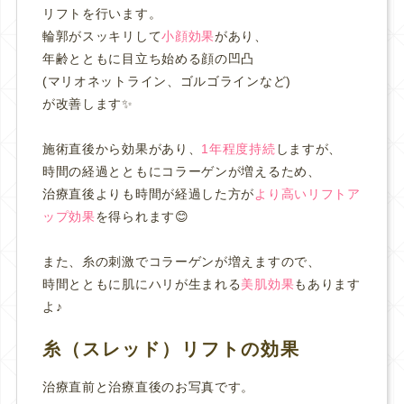
リフトを行います。
輪郭がスッキリして
小顔効果
があり、
年齢とともに目立ち始める顔の凹凸
(マリオネットライン、ゴルゴラインなど)
が改善します✨
施術直後から効果があり、
1年程度持続
しますが、
時間の経過とともにコラーゲンが増えるため、
治療直後よりも時間が経過した方が
より
高いリフトア
ップ効果
を得られます😊
また、糸の刺激でコラーゲンが増えますので、
時間とともに肌にハリが生まれる
美肌効果
もあります
よ♪
糸（スレッド）リフトの効果
治療直前と治療直後のお写真です。