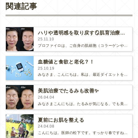
関連記事
ハリや透明感を取り戻す🪞肌育治療キャンペーン中です！
25.11.10
プロファイロは、ご自身の肌細胞（コラーゲンやエラスチンなど）の産生を促進させることで、自然にふっくらさせ、たるみを改善させる肌育治療…
血糖値と食欲と老化？！
25.10.19
みなさま、こんにちは。私は、最近ダイエットを真剣に考えるようになりました🧐妊娠や出産で増えてしまった体重を戻すことは至難の業です…
美肌治療でたるみも改善✨
26.04.04
みなさまこんにちは。たるみが気になる、でも美肌治療もしたい…たるみの引き締め（リフトアップ）と、肌質の改善（美肌治療）を同時に叶えた…
夏前にお肌を整える
24.04.08
こんにちは。医師の松下です。すっかり春ですね🌸新学期に入り、近所の公園で子供たちの写真撮影会をしました。菜の花が咲いていて、…