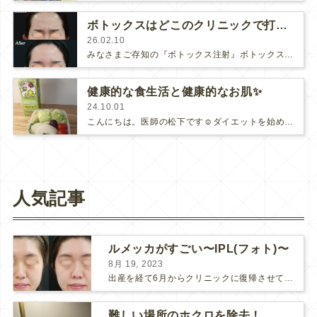
ボトックスはどこのクリニックで打っても同じ？
26.02.10
みなさまご存知の『ボトックス注射』ボトックスはボツリヌストキシンという成分からできている注射で、打つことにより筋肉を動かすという命…
健康的な食生活と健康的なお肌✨
24.10.01
こんにちは。医師の松下です☺️ダイエットを始めてから、かれこれ数年（笑）仕事が終わって家に帰ると子供の世話と家事・・・夜の9…
人気記事
ルメッカがすごい〜IPL(フォト)〜
8月 19, 2023
出産を経て6月からクリニックに復帰させていただきました。 医師の松下です。 仕事に復帰して一番驚いたことは、当院スタッフ Kさんの『美』が更新されていたことです！！！ 彼女に会うのは8ヶ...
難しい場所のホクロを除去！