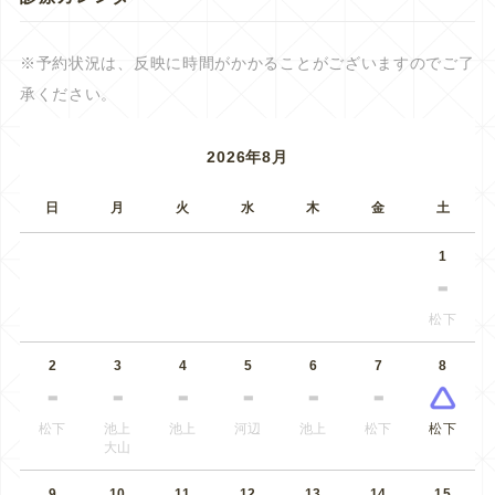
※予約状況は、反映に時間がかかることがございますのでご了
承ください。
2026年8月
日
月
火
水
木
金
土
1
松下
2
3
4
5
6
7
8
松下
池上
池上
河辺
池上
松下
松下
大山
9
10
11
12
13
14
15