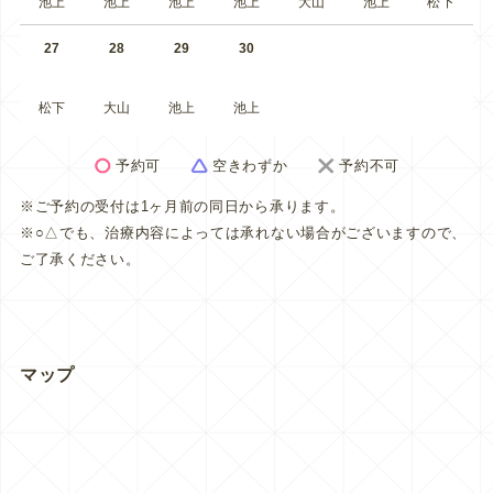
池上
池上
池上
池上
大山
池上
松下
27
28
29
30
松下
大山
池上
池上
予約可
空きわずか
予約不可
※ご予約の受付は1ヶ月前の同日から承ります。
※○△でも、治療内容によっては承れない場合がございますので、
ご了承ください。
マップ