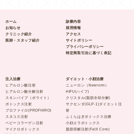
ホーム
診療内容
お知らせ
採用情報
クリニック紹介
アクセス
医師・スタッフ紹介
サイトポリシー
プライバシーポリシー
特定商取引法に基づく表記
注入治療
ダイエット・小顔治療
ヒアルロン酸注射
ニューロン（Newronn）
ヒアルロン酸分解注射
HIFU(ハイフ)
スキンバイブ（ボライト）
クリスタル(脂肪冷却分解)
ボトックス注射
サクセンダ(GLP-1)ダイエット注
プロファイロ(PROFHIRO)
射
スネコス注射
ふくらはぎボトックス治療
ベビーコラーゲン注射
小顔エラボトックス
マイクロボトックス
脂肪溶解注射(FatX Core)