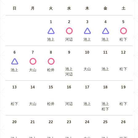
日
月
火
水
木
金
土
1
2
3
4
5
池上
河辺
池上
池上
松下
6
7
8
9
10
11
12
池上
大山
池上
松下
池上
大山
松井
河辺
13
14
15
16
17
18
19
松下
大山
松井
河辺
池上
池上
松下
松下
20
21
22
23
24
25
26