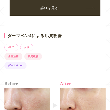
詳細を見る
ダーマペン4による肌質改善
40代
女性
全顔治療
肌質改善
ダーマペン4
Before
After