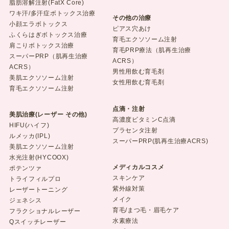
脂肪溶解注射(FatX Core)
ワキ汗/多汗症ボトックス治療
その他の治療
小顔エラボトックス
ピアス穴あけ
ふくらはぎボトックス治療
育毛エクソソーム注射
肩こりボトックス治療
育毛PRP療法（肌再生治療
スーパーPRP（肌再生治療
ACRS）
ACRS）
男性用飲む育毛剤
美肌エクソソーム注射
女性用飲む育毛剤
育毛エクソソーム注射
点滴・注射
美肌治療(レーザー その他)
高濃度ビタミンC点滴
HIFU(ハイフ)
プラセンタ注射
ルメッカ(IPL)
スーパーPRP(肌再生治療ACRS)
美肌エクソソーム注射
水光注射(HYCOOX)
メディカルコスメ
ポテンツァ
スキンケア
トライフィルプロ
紫外線対策
レーザートーニング
メイク
ジェネシス
育毛/まつ毛・眉毛ケア
フラクショナルレーザー
水素療法
Qスイッチレーザー