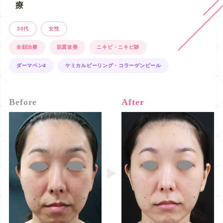
療
30代
女性
全顔治療
肌質改善
ニキビ・ニキビ跡
ダーマペン4
ケミカルピーリング・コラーゲンピール
Before
After