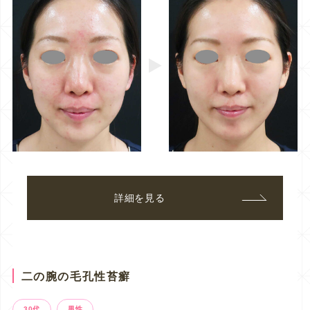
詳細を見る
二の腕の毛孔性苔癬
30代
男性