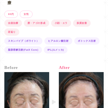
療
80代
女性
全顔治療
唇・アゴの形成
小顔・エラ
肌質改善
若返り
スキンバイブ（ボライト）
ヒアルロン酸注射
ボトックス注射
脂肪溶解注射(FatX Core)
IPL(ルメッカ)
Before
After