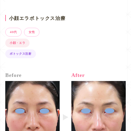
小顔エラボトックス治療
40代
女性
小顔・エラ
ボトックス注射
Before
After