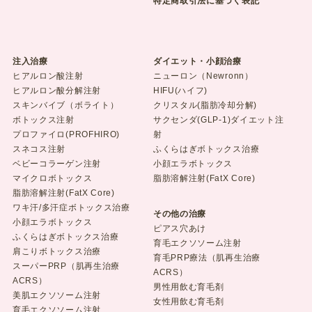
特定商取引法に基づく表記
注入治療
ダイエット・小顔治療
ヒアルロン酸注射
ニューロン（Newronn）
ヒアルロン酸分解注射
HIFU(ハイフ)
スキンバイブ（ボライト）
クリスタル(脂肪冷却分解)
ボトックス注射
サクセンダ(GLP-1)ダイエット注
プロファイロ(PROFHIRO)
射
スネコス注射
ふくらはぎボトックス治療
ベビーコラーゲン注射
小顔エラボトックス
マイクロボトックス
脂肪溶解注射(FatX Core)
脂肪溶解注射(FatX Core)
ワキ汗/多汗症ボトックス治療
その他の治療
小顔エラボトックス
ピアス穴あけ
ふくらはぎボトックス治療
育毛エクソソーム注射
肩こりボトックス治療
育毛PRP療法（肌再生治療
スーパーPRP（肌再生治療
ACRS）
ACRS）
男性用飲む育毛剤
美肌エクソソーム注射
女性用飲む育毛剤
育毛エクソソーム注射