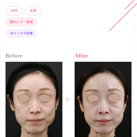
40代
女性
額のシワ・形成
ボトックス注射
Before
After