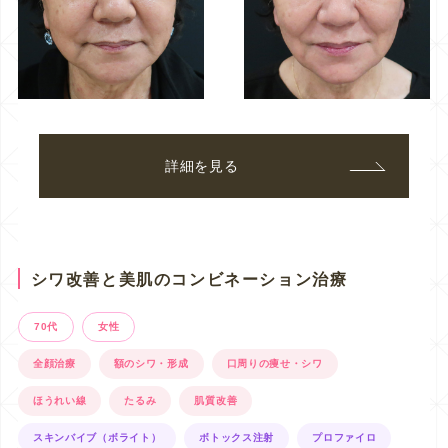
詳細を見る
シワ改善と美肌のコンビネーション治療
70代
女性
全顔治療
額のシワ・形成
口周りの痩せ・シワ
ほうれい線
たるみ
肌質改善
スキンバイブ（ボライト）
ボトックス注射
プロファイロ