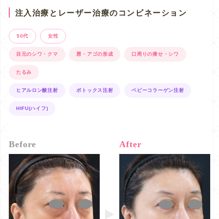
注入治療とレーザー治療のコンビネーション
50代
女性
目元のシワ・クマ
唇・アゴの形成
口周りの痩せ・シワ
たるみ
ヒアルロン酸注射
ボトックス注射
ベビーコラーゲン注射
HIFU(ハイフ)
Before
After