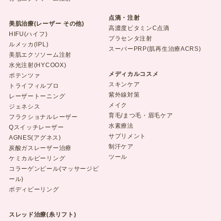
点滴・注射
美肌治療(レーザー その他)
高濃度ビタミンC点滴
HIFU(ハイフ)
プラセンタ注射
ルメッカ(IPL)
スーパーPRP(肌再生治療ACRS)
美肌エクソソーム注射
水光注射(HYCOOX)
メディカルコスメ
ポテンツァ
スキンケア
トライフィルプロ
紫外線対策
レーザートーニング
メイク
ジェネシス
育毛/まつ毛・眉毛ケア
フラクショナルレーザー
水素療法
Qスイッチレーザー
サプリメント
AGNES(アグネス)
制汗ケア
炭酸ガスレーザー治療
ツール
ケミカルピーリング
コラーゲンピール(マッサージピ
ール)
ボディピーリング
スレッド治療(糸リフト)