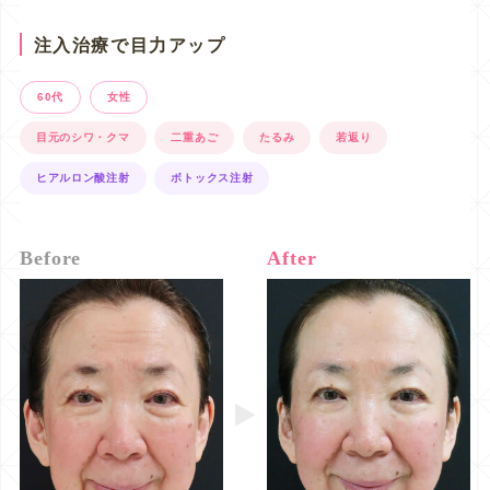
注入治療で目力アップ
60代
女性
目元のシワ・クマ
二重あご
たるみ
若返り
ヒアルロン酸注射
ボトックス注射
Before
After