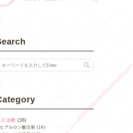
Search
Category
注入治療
(36)
ヒアルロン酸注射
(16)