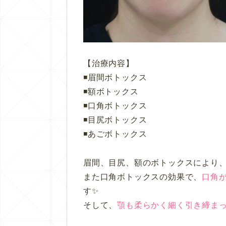
【治療内容】
◾️眉間ボトックス
◾️額ボトックス
◾️口角ボトックス
◾️目尻ボトックス
◾️あごボトックス
眉間、目尻、額のボトックスにより
また口角ボトックスの効果で、
口角
す✨
そして、
顎も柔らかく細く引き締ま