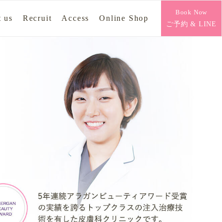
Book Now
 us
Recruit
Access
Online Shop
ご予約 & LINE