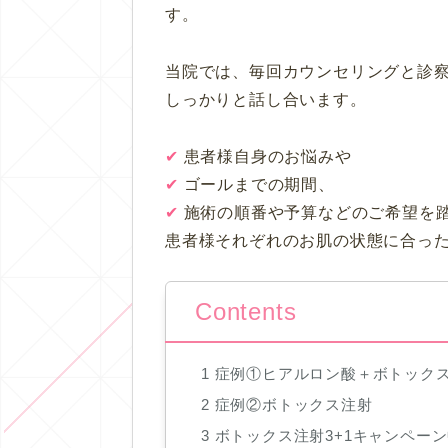
す。
当院では、毎回カウンセリングと診
しっかりと話し合います。
✔︎
患者様自身のお悩みや
✔︎
ゴールまでの期間、
✔︎
施術の順番や予算などのご希望を
患者様それぞれのお肌の状態に合っ
Contents
1
症例①ヒアルロン酸＋ボトック
2
症例②ボトックス注射
3
ボトックス注射3+1キャンペーン