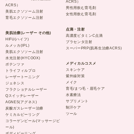
ACRS）
ACRS）
男性用飲む育毛剤
美肌エクソソーム注射
女性用飲む育毛剤
育毛エクソソーム注射
点滴・注射
美肌治療(レーザー その他)
高濃度ビタミンC点滴
HIFU(ハイフ)
プラセンタ注射
ルメッカ(IPL)
スーパーPRP(肌再生治療ACRS)
美肌エクソソーム注射
水光注射(HYCOOX)
メディカルコスメ
ポテンツァ
スキンケア
トライフィルプロ
紫外線対策
レーザートーニング
メイク
ジェネシス
育毛/まつ毛・眉毛ケア
フラクショナルレーザー
水素療法
Qスイッチレーザー
サプリメント
AGNES(アグネス)
制汗ケア
炭酸ガスレーザー治療
ツール
ケミカルピーリング
コラーゲンピール(マッサージピ
ール)
ボディピーリング