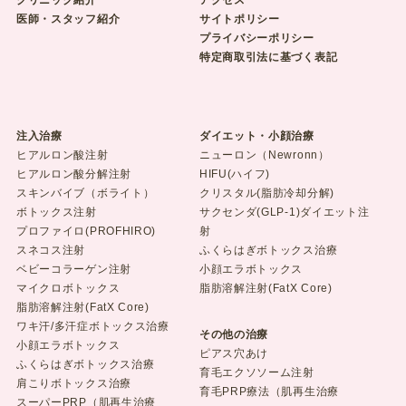
医師・スタッフ紹介
サイトポリシー
プライバシーポリシー
特定商取引法に基づく表記
注入治療
ダイエット・小顔治療
ヒアルロン酸注射
ニューロン（Newronn）
ヒアルロン酸分解注射
HIFU(ハイフ)
スキンバイブ（ボライト）
クリスタル(脂肪冷却分解)
ボトックス注射
サクセンダ(GLP-1)ダイエット注
プロファイロ(PROFHIRO)
射
スネコス注射
ふくらはぎボトックス治療
ベビーコラーゲン注射
小顔エラボトックス
マイクロボトックス
脂肪溶解注射(FatX Core)
脂肪溶解注射(FatX Core)
ワキ汗/多汗症ボトックス治療
その他の治療
小顔エラボトックス
ピアス穴あけ
ふくらはぎボトックス治療
育毛エクソソーム注射
肩こりボトックス治療
育毛PRP療法（肌再生治療
スーパーPRP（肌再生治療