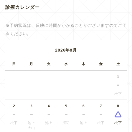
診療カレンダー
※予約状況は、反映に時間がかかることがございますのでご了
承ください。
2026年8月
日
月
火
水
木
金
土
1
松下
2
3
4
5
6
7
8
松下
池上
池上
河辺
池上
松下
松下
大山