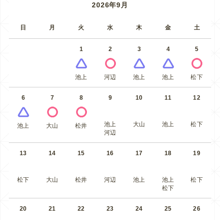
2026年9月
日
月
火
水
木
金
土
1
2
3
4
5
池上
河辺
池上
池上
松下
6
7
8
9
10
11
12
池上
大山
池上
松下
池上
大山
松井
河辺
13
14
15
16
17
18
19
松下
大山
松井
河辺
池上
池上
松下
松下
20
21
22
23
24
25
26