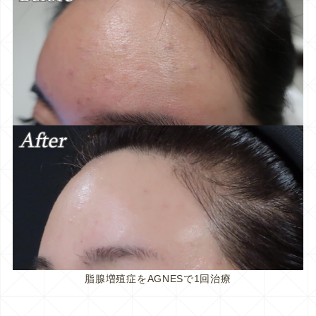
脂腺増殖症をAGNESで1回治療