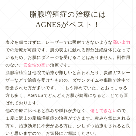
脂腺増殖症の治療には
AGNESがベスト！
表皮を傷つけずに、レーザーでは照射できないような
高い出力
での治療が可能です。肌の表面に触れる部分は絶縁体になって
いるため、お肌にダメージを受けることはありません。副作用
のない、
安全性の高い
治療です。
脂腺増殖症は他院で治療が難しいと言われたり、炭酸ガスレー
ザーなどで治療を受けたものの、ダウンタイムや傷跡で途中で
断念された方が多いです。 「もう諦めていた」とおっしゃる
方も多く、AGNESでどんどんお肌が綺麗になると、とても喜
ばれております。
他の治療に比べると赤みや腫れが少なく、
傷もできない
ので、
１度に沢山の脂腺増殖症の治療ができます。赤みを気にされる
方や、治療効果に不安がある方は、少しずつ治療をされると良
いと思いますので、お気軽にご相談ください。