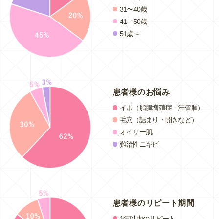
31〜40歳
41～50歳
51歳～
患者様のお悩み
イボ（脂腺増殖症・汗管腫）
毛穴（詰まり・開きなど）
オイリー肌
難治性ニキビ
患者様のリピート期間
1年以内のリピート