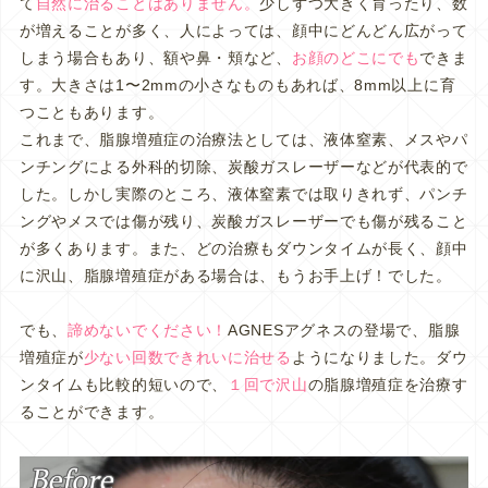
て
自然に治ることはありません。
少しずつ大きく育ったり、数
が増えることが多く、人によっては、顔中にどんどん広がって
しまう場合もあり、額や鼻・頬など、
お顔のどこにでも
できま
す。大きさは1〜2mmの小さなものもあれば、8mm以上に育
つこともあります。
これまで、脂腺増殖症の治療法としては、液体窒素、メスやパ
ンチングによる外科的切除、炭酸ガスレーザーなどが代表的で
した。しかし実際のところ、液体窒素では取りきれず、パンチ
ングやメスでは傷が残り、炭酸ガスレーザーでも傷が残ること
が多くあります。また、どの治療もダウンタイムが長く、顔中
に沢山、脂腺増殖症がある場合は、もうお手上げ！でした。
でも、
諦めないでください！
AGNESアグネスの登場で、脂腺
増殖症が
少ない回数できれいに治せる
ようになりました。ダウ
ンタイムも比較的短いので、
１回で沢山
の脂腺増殖症を治療す
ることができます。