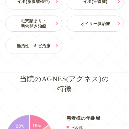
イボ(脂腺増殖症)
イボ(汗管腫)
毛穴詰まり・
オイリー肌治療
毛穴開き治療
難治性ニキビ治療
当院のAGNES(アグネス)の
特徴
患者様の年齢層
〜30歳