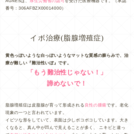
AGNESは、
厚生労働省の認可
を受けた医療機器です。（承認
番号：306AFBZX00014000）
イボ治療(脂腺増殖症)
黄色っぽいような白っぽいようなマットな質感の膨らみで、治
療が難しい『難治性いぼ』です。
「もう難治性じゃない！」
諦めないで！
脂腺増殖症は皮脂腺が育って形成される
良性の腫瘍
です。老化
現象の一つと言われています。
イビツな形をしていて、表面は少しボコボコしています。大き
くなると、真ん中が凹んで見えることが多く、 ニキビと違っ