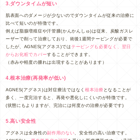
3.ダウンタイムが短い
肌表面へのダメージが少ないのでダウンタイムが従来の治療に
比べて短いのが特徴です。
例えば脂腺増殖症や汗管腫(かんかんしゅ)は従来、炭酸ガスレ
ーザーで削って治療しており、術後1週間テーピングが必要で
したが、AGNES(アグネス)では
テーピングも必要なく、翌日
からお化粧でカバー
することができます。
（赤みや軽度の腫れは出現することがあります）
4.根本治療(再発率が低い)
AGNES(アグネス)は対症療法ではなく
根本治療
となることが
多く、一度完治すると、再発や悪化しにくいのが特徴です。
(状態にもよりますが、完治には何度かの治療が必要です)
5.高い安全性
アグネスは全身性の
副作用のない
、安全性の高い治療です。