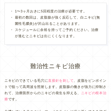
1〜3ヶ月おきに5回程度の治療が必要です。
最初の数回は、皮脂腺が強く反応して、白ニキビ(無
菌性毛膿炎)が沢山出ることがあります。
スケジュールに余裕を持ってご予約ください。治療
が進むとニキビは出にくくなります。
難治性ニキビ治療
ニキビのできている毛穴に
直接針を刺して
、皮脂をピンポイン
トで狙って高周波を照射します。皮脂腺の働きが強力に抑制さ
れて、治療箇所からのニキビの発生を抑える、
ニキビの根本治
療
です。