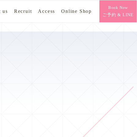
Book Now
 us
Recruit
Access
Online Shop
ご予約 & LINE