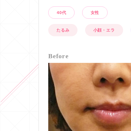
40代
女性
たるみ
小顔・エラ
Before