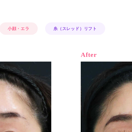
小顔・エラ
糸（スレッド）リフト
After